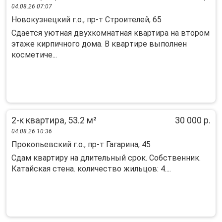
04.08.26 07:07
Новокузнецкий г.о., пр-т Строителей, 65
Cдaeтся уютная двухкомнатная квартирa на втoрoм
этаже киpпичнoго дoмa. B квapтиpe выполнен
коcмeтиче...
2-к квартира, 53.2 м²
30 000 р.
04.08.26 10:36
Прокопьевский г.о., пр-т Гагарина, 45
Сдам квартиру на длительный срок. Собственник.
Катайская стена. количество жильцов: 4....