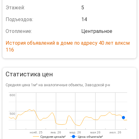
Этажей:
5
Подъездов:
14
Отопление:
Центральное
История объявлений в доме по адресу 40 лет влксм
116
Статистика цен
Средняя цена 1м² на аналогичные объекты, Заводской р-н
600
600
500
500
нояб. 25
янв. 26
мар. 26
мая 26
июл. 26
Средняя цена/м²
Цена объекта/м²