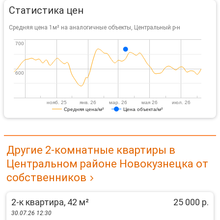
Статистика цен
Средняя цена 1м² на аналогичные объекты, Центральный р-н
700
700
600
600
нояб. 25
янв. 26
мар. 26
мая 26
июл. 26
Средняя цена/м²
Цена объекта/м²
Другие 2-комнатные квартиры в
Центральном районе Новокузнецка от
собственников
2-к квартира, 42 м²
25 000 р.
30.07.26 12:30