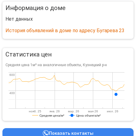
Информация о доме
Нет данных
История объявлений в доме по адресу Бугарева 23
Статистика цен
Средняя цена 1м² на аналогичные объекты, Кузнецкий р-н
600
600
400
400
нояб. 25
янв. 26
мар. 26
мая 26
июл. 26
Средняя цена/м²
Цена объекта/м²
Показать контакты