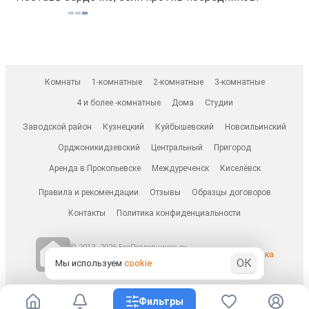
Комнаты
1-комнатные
2-комнатные
3-комнатные
4 и более -комнатные
Дома
Студии
Заводской район
Кузнецкий
Куйбышевский
Новоильинский
Орджоникидзевский
Центральный
Пригород
Аренда в Прокопьевске
Междуреченск
Киселёвск
Правила и рекомендации
Отзывы
Образцы договоров
Контакты
Политика конфиденциальности
© 2013–2026 БезПосредников.ру
Ранее известен как
ОК
БесПосредника.ру / besposrednika.ru
Мы используем
cookie
Фильтры