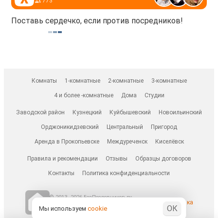
773
Поставь сердечко, если против посредников!
Комнаты
1-комнатные
2-комнатные
3-комнатные
4 и более -комнатные
Дома
Студии
Заводской район
Кузнецкий
Куйбышевский
Новоильинский
Орджоникидзевский
Центральный
Пригород
Аренда в Прокопьевске
Междуреченск
Киселёвск
Правила и рекомендации
Отзывы
Образцы договоров
Контакты
Политика конфиденциальности
© 2013–2026 БезПосредников.ру
Ранее известен как
ОК
БесПосредника.ру / besposrednika.ru
Мы используем
cookie