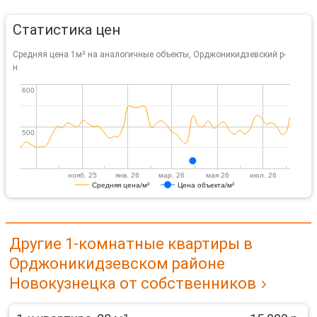
Статистика цен
Средняя цена 1м² на аналогичные объекты, Орджоникидзевский р-
н
600
600
500
500
нояб. 25
янв. 26
мар. 26
мая 26
июл. 26
Средняя цена/м²
Цена объекта/м²
Другие 1-комнатные квартиры в
Орджоникидзевском районе
Новокузнецка от собственников