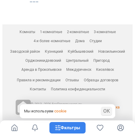
Комнаты
1-комнатные
2-комнатные
3-комнатные
4 и более -комнатные
Дома
Студии
Заводской район
Кузнецкий
Куйбышевский
Новоильинский
Орджоникидзевский
Центральный
Пригород
Аренда в Прокопьевске
Междуреченск
Киселёвск
Правила и рекомендации
Отзывы
Образцы договоров
Контакты
Политика конфиденциальности
© 2013–2026 БезПосредников.ру
Ранее известен как
ОК
БесПосредника.ру / besposrednika.ru
Мы используем
cookie
Фильтры