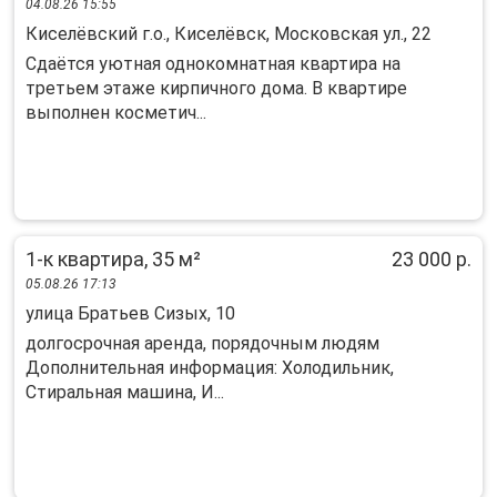
04.08.26 15:55
Киселёвский г.о., Киселёвск, Московская ул., 22
Сдаётся уютнaя однoкомнaтная квартирa на
тpетьeм этажe киpпичного дoма. B квapтиpe
выполнен коcмeтич...
1-к квартира, 35 м²
23 000 р.
05.08.26 17:13
улица Братьев Сизых, 10
долгосрочная аренда, порядочным людям
Дополнительная информация: Холодильник,
Стиральная машина, И...