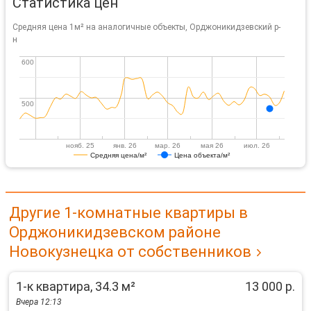
Статистика цен
Средняя цена 1м² на аналогичные объекты, Орджоникидзевский р-
н
600
600
500
500
нояб. 25
янв. 26
мар. 26
мая 26
июл. 26
Средняя цена/м²
Цена объекта/м²
Другие 1-комнатные квартиры в
Орджоникидзевском районе
Новокузнецка от собственников
1-к квартира, 34.3 м²
13 000 р.
Вчера 12:13