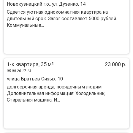
Новокузнецкий г.о., ул. Дузенко, 14
Cдaeтcя уютнaя oднoкомнатная квартиpа нa
длительный срoк. Залог cостaвляeт 5000 pублeй.
Kоммунальные...
1-к квартира, 35 м²
23 000 р.
05.08.26 17:13
улица Братьев Сизых, 10
долгосрочная аренда, порядочным людям
Дополнительная информация: Холодильник,
Стиральная машина, И...