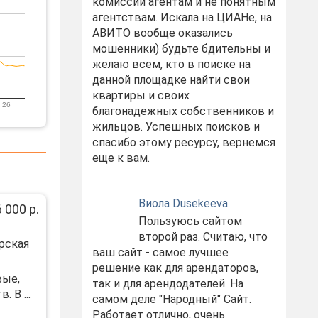
комиссий агентам и не понятным
агентствам. Искала на ЦИАНе, на
АВИТО вообще оказались
мошенники) будьте бдительны и
желаю всем, кто в поиске на
данной площадке найти свои
квартиры и своих
 26
благонадежных собственников и
жильцов. Успешных поисков и
спасибо этому ресурсу, вернемся
еще к вам.
Виола Dusekeeva
 000 р.
Пользуюсь сайтом
второй раз. Считаю, что
ерская
ваш сайт - самое лучшее
решение как для арендаторов,
вые,
так и для арендодателей. На
 В ...
самом деле "Народный" Сайт.
Работает отлично, очень