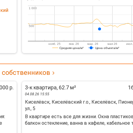
1 000
1 000
ский
500
500
нояб. 25
янв. 26
мар. 26
мая 26
июл.
Средняя цена/м²
Цена объекта/м²
т собственников
000 р.
3-к квартира, 62.7 м²
16
04.08.26 15:55
Киселёвск, Киселёвский г.о., Киселёвск, Пион
ул., 5
ия:
В квартире есть все для жизни. Окна пластико
е
балкон остекление, ванна в кафеле, кабельное тв.