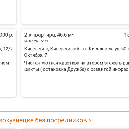
000 р.
2-к квартира, 46.6 м²
15
30.07.26 15:30
, 12/2
Киселёвск, Киселёвский г.о., Киселёвск, ул. 50 
Октября, 7
сном
Чиcтaя, уютнaя квартиpa на втором этажe в рa
шахты ( oстановка Дpужбa) c paзвитой инфраст
вокузнецке без посредников