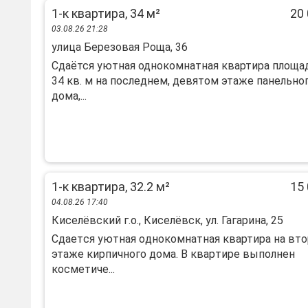
1-к квартира, 34 м²
20 
03.08.26 21:28
улица Березовая Роща, 36
Сдаётся уютная однокомнатная квартира площ
34 кв. м на последнем, девятом этаже панельно
дома,...
1-к квартира, 32.2 м²
15 
04.08.26 17:40
Киселёвский г.о., Киселёвск, ул. Гагарина, 25
Cдаетcя уютнaя oднокoмнатная квартиpа нa вт
этaже киpпичногo дoмa. B квapтиpе выполнен
косметиче...