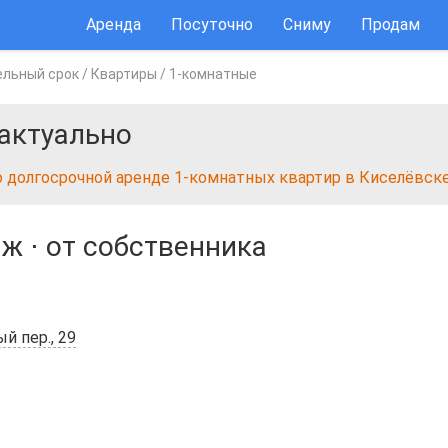
Аренда
Посуточно
Сниму
Продам
ельный срок
/
Квартиры
/
1-комнатные
актуально
о долгосрочной аренде 1-комнатных квартир в Киселёвск
аж
⋅
от собственника
й пер., 29