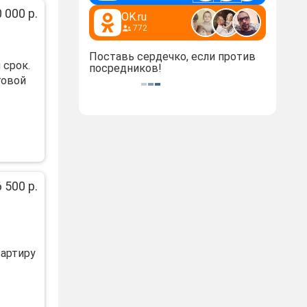
 000 р.
OK.ru
772
Поставь сердечко, если против
 срок.
посредников!
говой
 500 р.
артиру