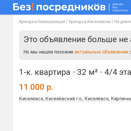
Аренда в Новокузнецке
/
Аренда в Киселёвске
/
На длит
Это объявление больше не 
Но мы нашли похожие
актуальные объявления 
1-к. квартира ⋅
32 м²
⋅
4/4 эт
11 000
р.
Киселёвск, Киселёвский г.о., Киселёвск, Кирпичны