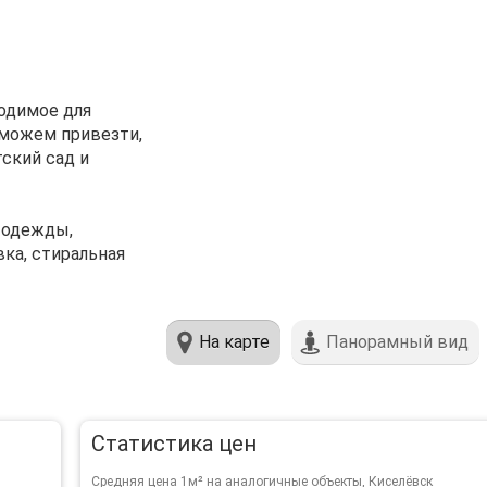
ходимое для
,можем привезти,
тский сад и
е одежды,
вка, стиральная
На карте
Панорамный вид
Статистика цен
Средняя цена 1м² на аналогичные объекты, Киселёвск