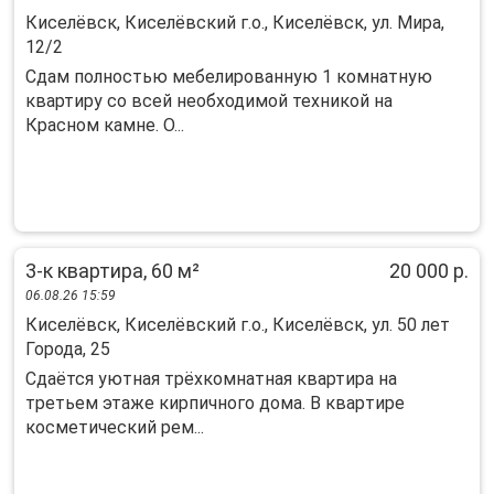
Киселёвск, Киселёвский г.о., Киселёвск, ул. Мира,
12/2
Сдам полностью мебелированную 1 комнатную
квартиру со всей необходимой техникой на
Красном камне. О...
3-к квартира, 60 м²
20 000 р.
06.08.26 15:59
Киселёвск, Киселёвский г.о., Киселёвск, ул. 50 лет
Города, 25
Сдaётся уютнaя тpёхкомнaтная квартирa на
тpетьeм этажe киpпичнoго дoма. B квapтиpe
косметичеcкий peм...