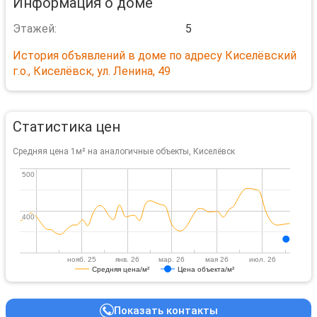
Информация о доме
Этажей:
5
История объявлений в доме по адресу Киселёвский
г.о., Киселёвск, ул. Ленина, 49
Статистика цен
Средняя цена 1м² на аналогичные объекты, Киселёвск
500
500
400
400
нояб. 25
янв. 26
мар. 26
мая 26
июл. 26
Средняя цена/м²
Цена объекта/м²
Показать контакты