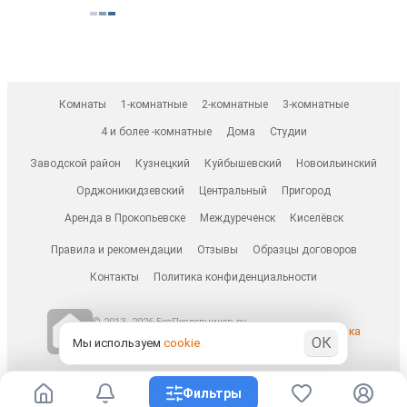
Комнаты
1-комнатные
2-комнатные
3-комнатные
4 и более -комнатные
Дома
Студии
Заводской район
Кузнецкий
Куйбышевский
Новоильинский
Орджоникидзевский
Центральный
Пригород
Аренда в Прокопьевске
Междуреченск
Киселёвск
Правила и рекомендации
Отзывы
Образцы договоров
Контакты
Политика конфиденциальности
© 2013–2026 БезПосредников.ру
Ранее известен как
ОК
БесПосредника.ру / besposrednika.ru
Мы используем
cookie
Фильтры