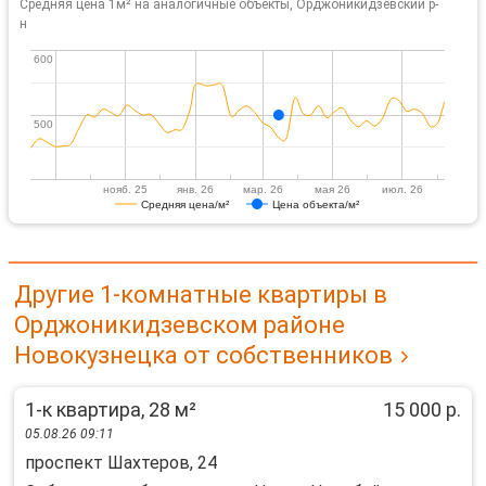
Средняя цена 1м² на аналогичные объекты, Орджоникидзевский р-
н
600
600
500
500
нояб. 25
янв. 26
мар. 26
мая 26
июл. 26
Средняя цена/м²
Цена объекта/м²
Другие 1-комнатные квартиры в
Орджоникидзевском районе
Новокузнецка от собственников
1-к квартира, 28 м²
15 000 р.
05.08.26 09:11
проспект Шахтеров, 24