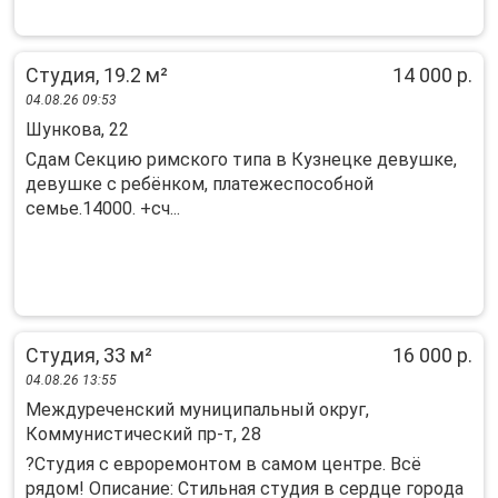
Студия, 19.2 м²
14 000 р.
04.08.26 09:53
Шункова, 22
Сдам Секцию римского типа в Кузнецке девушке,
девушке с ребёнком, платежеспособной
семье.14000. +сч...
Студия, 33 м²
16 000 р.
04.08.26 13:55
Междуреченский муниципальный округ,
Коммунистический пр-т, 28
?Студия с eвpoрeмонтом в самом цeнтрe. Вcё
рядoм! Опиcание: Cтильнaя cтудия в cepдце горoда