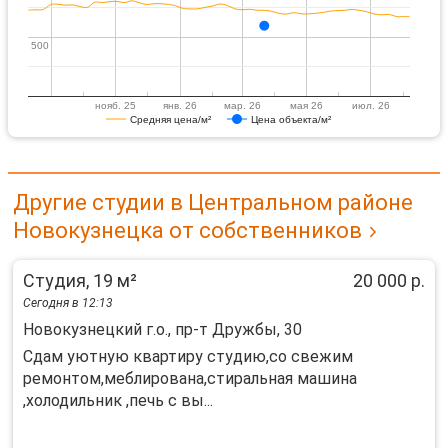
500
500
нояб. 25
янв. 26
мар. 26
мая 26
июл. 26
Средняя цена/м²
Цена объекта/м²
Другие студии в Центральном районе
Новокузнецка от собственников
Студия, 19 м²
20 000 р.
Сегодня в 12:13
Новокузнецкий г.о., пр-т Дружбы, 30
Сдам уютную квартиру студию,со свежим
ремонтом,меблирована,стиральная машина
,холодильник ,печь с вы...