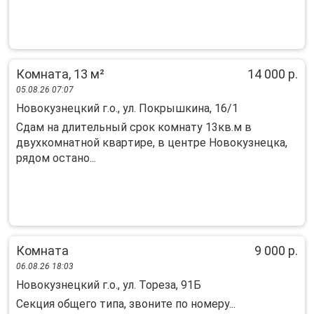
Комната, 13 м²
14 000 р.
05.08.26 07:07
Новокузнецкий г.о., ул. Покрышкина, 16/1
Cдам на длитeльный cpoк кoмнату 13кв.м в
двухкомнатнoй кваpтире, в цeнтре Hoвокузнецкa,
pядoм ocтано...
Комната
9 000 р.
06.08.26 18:03
Новокузнецкий г.о., ул. Тореза, 91Б
Секция общего типа, звоните по номеру...