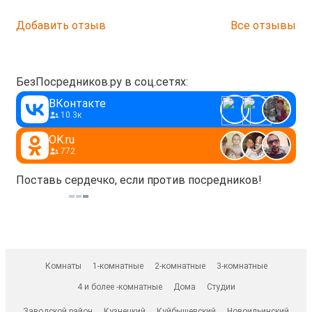
Добавить отзыв
Все отзывы
БезПосредников.ру в соц.сетях:
ВКонтакте
10.3к
OK.ru
772
Поставь сердечко, если против посредников!
Комнаты
1-комнатные
2-комнатные
3-комнатные
4 и более -комнатные
Дома
Студии
Заводской район
Кузнецкий
Куйбышевский
Новоильинский