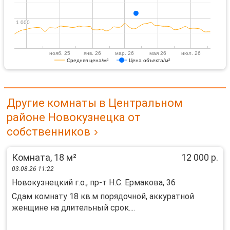
1 000
1 000
нояб. 25
янв. 26
мар. 26
мая 26
июл. 26
Средняя цена/м²
Цена объекта/м²
Другие комнаты в Центральном
районе Новокузнецка от
собственников
Комната, 18 м²
12 000 р.
03.08.26 11:22
Новокузнецкий г.о., пр-т Н.С. Ермакова, 36
Сдам комнату 18 кв.м порядочной, аккуратной
женщине на длительный срок....