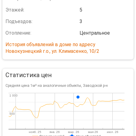
Этажей:
5
Подъездов:
3
Отопление:
Центральное
История объявлений в доме по адресу
Новокузнецкий г.о., ул. Климасенко, 10/2
Статистика цен
Средняя цена 1м² на аналогичные объекты, Заводской р-н
1 000
1 000
500
500
нояб. 25
янв. 26
мар. 26
мая 26
июл. 26