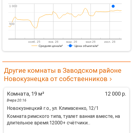
1 000
1 000
500
500
нояб. 25
янв. 26
мар. 26
мая 26
июл. 26
Средняя цена/м²
Цена объекта/м²
Другие комнаты в Заводском районе
Новокузнецка от собственников
Комната, 19 м²
12 000 р.
Вчера 20:16
Новокузнецкий г.о., ул. Климасенко, 12/1
Комната римского типа, туалет ванная вместе, на
длительное время.12000+ счётчики...