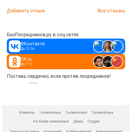
Добавить отзыв
Все отзывы
БезПосредников.ру в соц.сетях:
ВКонтакте
10.3к
OK.ru
772
Поставь сердечко, если против посредников!
Комнаты
1-комнатные
2-комнатные
3-комнатные
4 и более -комнатные
Дома
Студии
Заводской район
Кузнецкий
Куйбышевский
Новоильинский