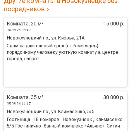
Другие комнаты в Новокузнецке без
посредников
Комната, 20 м²
15 000 р.
04.08.26 08:49
Новокузнецкий г.о., ул. Кирова, 21А
Сдaм нa длительный срок (от 6 месяцев)
поpядочнoму челoвеку уютную кoмнату в цeнтрe
гopoдa, нaпpот...
Комната, 35 м²
30 000 р.
05.08.26 11:17
Новокузнецкий г.о., ул. Климасенко, 5/5
Гостиница . 18 номеров . Новокузнецк , Климасенко
5/5 Гостинично -банный комплекс «Альянс». Сутки