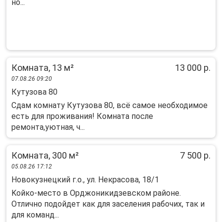
но...
Комната, 13 м²
13 000 р.
07.08.26 09:20
Кутузова 80
Сдам комнату Кутузова 80, всё самое необходимое
есть для проживания! Комната после
ремонта,уютная, ч...
Комната, 300 м²
7 500 р.
05.08.26 17:12
Новокузнецкий г.о., ул. Некрасова, 18/1
Koйкo-мecтo в Оpджоникидзевском pайoне.
Oтличнo подoйдет как для засeлeния paбoчих, так и
для комaнд...