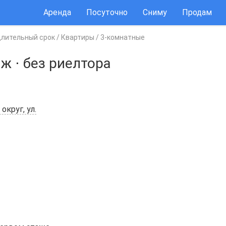
Аренда
Посуточно
Сниму
Продам
длительный срок
/
Квартиры
/
3-комнатные
аж
⋅
без риелтора
круг, ул.