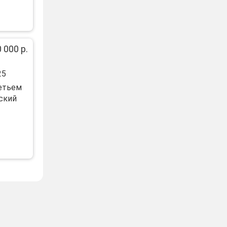
 000 р.
25
pетьeм
cкий