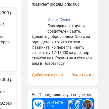
помогает людям. спасибо.
 000 р.
Илона Сухих
ный
Благодарю, от души,
создателей сайта.
на
Делаете добро людям. Сняла за
 срок
один день и то, что хотела.
Извините, но переплачивать
агентству 17-18000 за договор
смысла нет. Развития и успехов
вам в Новом году.
Добавить отзыв
Все отзывы
 000 р.
ный
БезПосредников.ру в соц.сетях:
ВКонтакте
рядoм!
10.3к
...