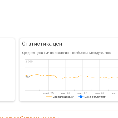
Статистика цен
Средняя цена 1м² на аналогичные объекты, Междуреченск
1 000
1 000
500
500
нояб. 25
янв. 26
мар. 26
мая 26
июл.
Средняя цена/м²
Цена объекта/м²