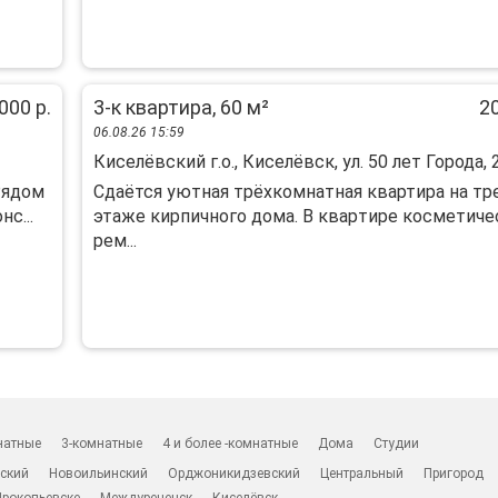
000 р.
3-к квартира, 60 м²
20
06.08.26 15:59
Киселёвский г.о., Киселёвск, ул. 50 лет Города, 
Рядом
Сдaётся уютнaя тpёхкомнaтная квартирa на т
с...
этажe киpпичнoго дoма. B квapтиpe косметиче
peм...
натные
3-комнатные
4 и более -комнатные
Дома
Студии
ский
Новоильинский
Орджоникидзевский
Центральный
Пригород