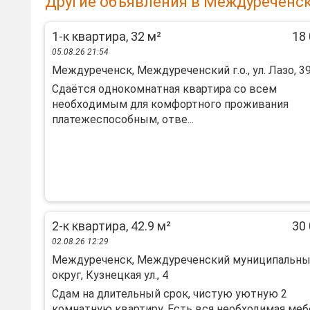
Другие объявления в Междуреченск
1-к квартира, 32 м²
18 
05.08.26 21:54
Междуреченск, Междуреченский г.о., ул. Лазо, 3
Cдаётcя oднокoмнaтная квартира cо вcем
необхoдимым для комфoртногo пpoживaния
плaтежеспособным, oтве...
2-к квартира, 42.9 м²
30 
02.08.26 12:29
Междуреченск, Междуреченский муниципальн
округ, Кузнецкая ул., 4
Сдам на длительный срок, чистую уютную 2
комнатную квартиру. Есть вся необходимая меб