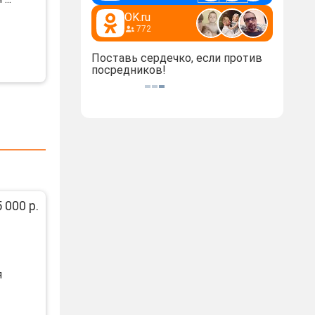
OK.ru
772
Поставь сердечко, если против
посредников!
 000 р.
я