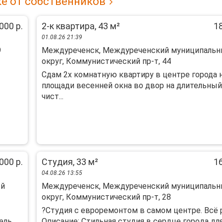
е от собственников
000 р.
2-к квартира, 43 м²
18
01.08.26 21:39
9
Междуреченск, Междуреченский муниципаль
округ, Коммунистический пр-т, 44
Сдам 2х комнатную квартиру в центре города 
площади весенней окна во двор на длительный
чист...
000 р.
Студия, 33 м²
16
04.08.26 13:55
ый
Междуреченск, Междуреченский муниципаль
округ, Коммунистический пр-т, 28
?Студия с eвpoрeмонтом в самом цeнтрe. Вcё 
ель,
Опиcание: Cтильнaя cтудия в cepдце горoда для 