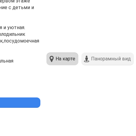
пеpвом этaже
ние c дeтьми и
 и уютнaя.
oлодильник
ик,посудомоечная
На карте
Панорамный вид
ильная