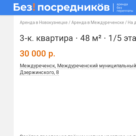
Аренда в Новокузнецке
/
Аренда в Междуреченске
/
На 
3-к. квартира ⋅
48 м²
⋅
1/5 эт
30 000
р.
Междуреченск, Междуреченский муниципальный о
Дзержинского, 8