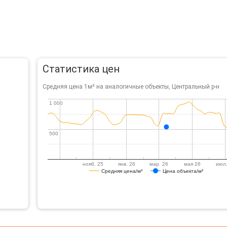
Статистика цен
Средняя цена 1м² на аналогичные объекты, Центральный р-н
1 000
1 000
500
500
нояб. 25
янв. 26
мар. 26
мая 26
июл.
Средняя цена/м²
Цена объекта/м²