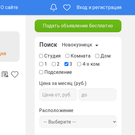
О сайте
Вход и регистрация
Подать объявление бесплатно
Поиск
Новокузнецк
цке
Студия
Комната
Дом
1
2
3
4-х ком.
Подселение
Цена за месяц (руб.)
Расположение