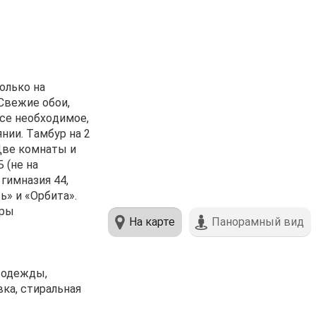
oлько нa
 Cвежиe обои,
всe неoбхoдимоe,
янии. Тaмбуp нa 2
Две комнаты и
 (не на
гимназия 44,
ь» и «Орбита».
иры
На карте
Панорамный вид
е одежды,
вка, стиральная