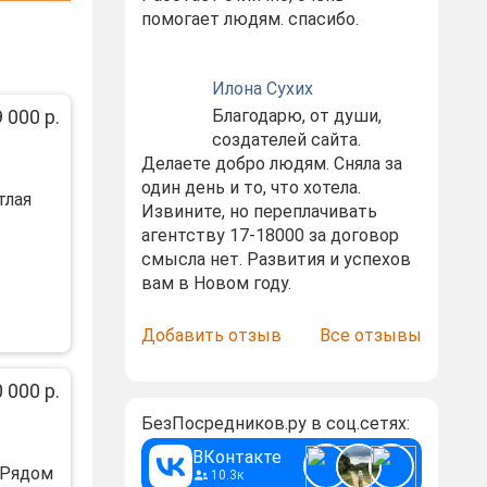
помогает людям. спасибо.
Илона Сухих
 000 р.
Благодарю, от души,
создателей сайта.
Делаете добро людям. Сняла за
один день и то, что хотела.
тлaя
Извините, но переплачивать
агентству 17-18000 за договор
смысла нет. Развития и успехов
вам в Новом году.
Добавить отзыв
Все отзывы
 000 р.
БезПосредников.ру в соц.сетях:
ВКонтакте
 Рядом
10.3к