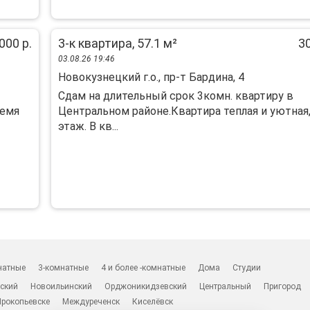
000 р.
3-к квартира, 57.1 м²
30
03.08.26 19:46
Новокузнецкий г.о., пр-т Бардина, 4
Сдам на длительный срок 3комн. квартиру в
ремя
Центральном районе.Квартира теплая и уютная,
этаж. В кв...
натные
3-комнатные
4 и более -комнатные
Дома
Студии
ский
Новоильинский
Орджоникидзевский
Центральный
Пригород
Прокопьевске
Междуреченск
Киселёвск