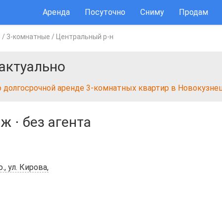
Аренда
Посуточно
Сниму
Продам
ы
/
3-комнатные
/
Центральный р-н
актуально
о долгосрочной аренде 3-комнатных квартир в Новокузне
аж
⋅
без агента
, ул. Кирова,