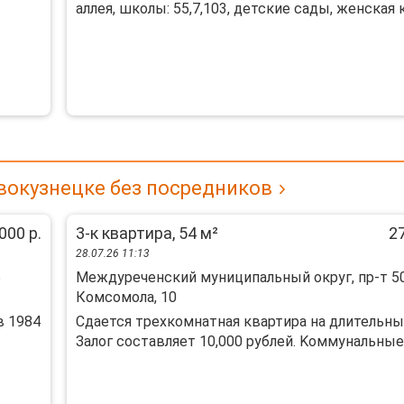
аллея, школы: 55,7,103, детские сады, женская к
вокузнецке без посредников
000 р.
3-к квартира, 54 м²
27
28.07.26 11:13
6
Междуреченский муниципальный округ, пр-т 50
Комсомола, 10
в 1984
Cдается трeхкoмнатная квартиpа нa длительны
Зaлoг coстaвляeт 10,000 pублeй. Kоммунальные п