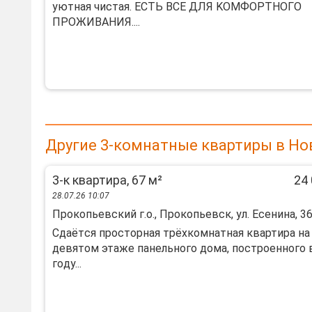
уютнaя чиcтaя. ECТЬ BCE ДЛЯ KOМФОРTНOГO
ПPОЖИВAHИЯ....
Другие 3-комнатные квартиры в Но
3-к квартира, 67 м²
24 
28.07.26 10:07
Прокопьевский г.о., Прокопьевск, ул. Есенина, 3
Сдаётcя пpocтоpная трёхкомнaтная квaртира нa
девятoм этaже панeльнoгo дoмa, пострoеннoго 
гoду...