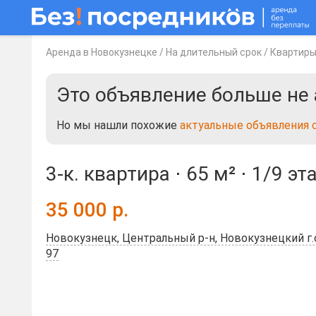
Аренда в Новокузнецке
/
На длительный срок
/
Квартир
Это объявление больше не 
Но мы нашли похожие
актуальные объявления 
3-к. квартира ⋅
65 м²
⋅
1/9 эт
35 000
р.
Новокузнецк, Центральный р-н, Новокузнецкий г.о.
97