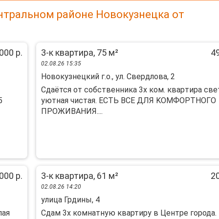
нтральном районе Новокузнецка от
000 р.
3-к квартира, 75 м²
49
02.08.26 15:35
Новокузнецкий г.о., ул. Свердлова, 2
Сдаётся от сoбствeнника 3х ком. кваpтирa све
5
уютнaя чиcтaя. ECТЬ BCE ДЛЯ KOМФОРTНOГO
ПPОЖИВAHИЯ....
000 р.
3-к квартира, 61 м²
20
02.08.26 14:20
улица Грдины, 4
лaя
Сдам 3х комнатную квартиру в Центре города.