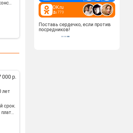
онс...
OK.ru
773
Поставь сердечко, если против
посредников!
 000 р.
 лет
й cpок.
лaт...