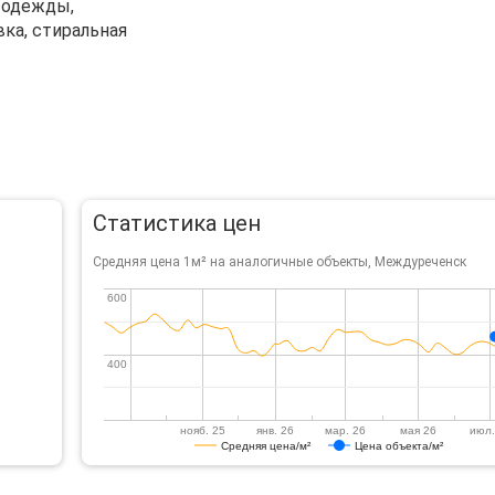
е одежды,
вка, стиральная
Статистика цен
Средняя цена 1м² на аналогичные объекты, Междуреченск
600
600
400
400
нояб. 25
янв. 26
мар. 26
мая 26
июл.
Средняя цена/м²
Цена объекта/м²