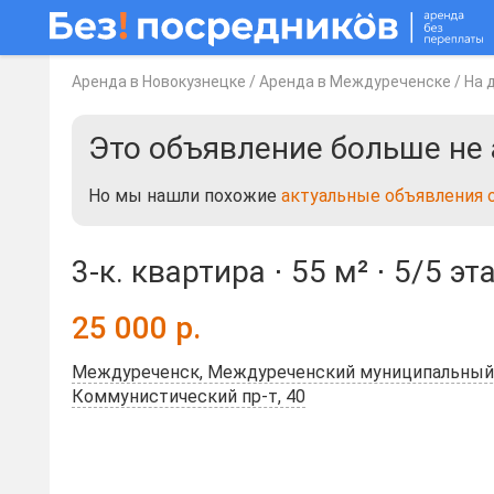
Аренда в Новокузнецке
/
Аренда в Междуреченске
/
На 
Это объявление больше не 
Но мы нашли похожие
актуальные объявления 
3-к. квартира ⋅
55 м²
⋅
5/5 эт
25 000
р.
Междуреченск, Междуреченский муниципальный 
Коммунистический пр-т, 40