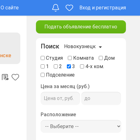
О сайте
Вход и регистрация
Подать объявление бесплатно
Поиск
Новокузнецк
енске
Студия
Комната
Дом
1
2
3
4-х ком.
Подселение
Цена за месяц (руб.)
Расположение