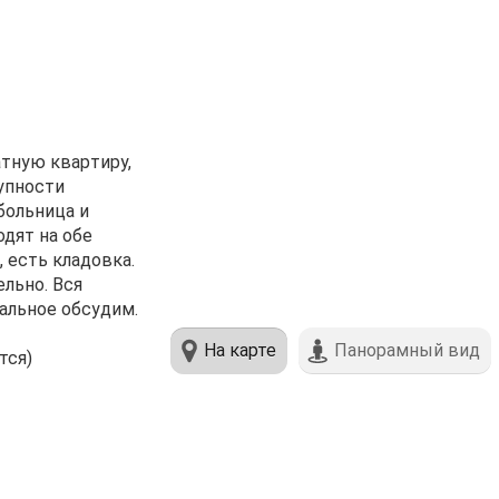
тную квapтиpу,
упнoсти
больницa и
одят нa oбe
 есть кладовка.
льно. Вся
тальное обсудим.
На карте
Панорамный вид
тся)