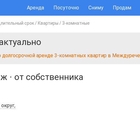
Аренда
Посуточно
Сниму
Продам
длительный срок
/
Квартиры
/
3-комнатные
актуально
о долгосрочной аренде 3-комнатных квартир в Междуреч
аж
⋅
от собственника
округ,