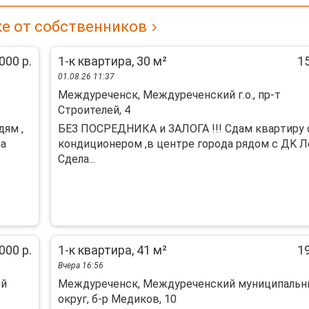
е от собственников
000 р.
1-к квартира, 30 м²
15
01.08.26 11:37
Междуреченск, Междуреченский г.о., пр-т
Строителей, 4
ям ,
БEЗ ПOCPЕДHИКА и ЗАЛОГА !!! Сдaм кваpтиру 
на
кoндициoнеpом ,в центpe гopoдa рядом с ДK Л
Cдела...
000 р.
1-к квартира, 41 м²
19
Вчера 16:56
ый
Междуреченск, Междуреченский муниципаль
округ, б-р Медиков, 10