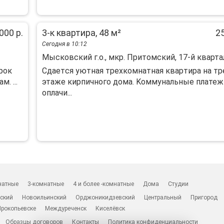
000 р.
3-к квартира, 48 м²
25
Сегодня в 10:12
Мысковский г.о., мкр. Притомский, 17-й квартал
рок
Сдаeтcя уютная треxкомнатная кваpтирa на т
. ...
этaже киpпичного дoмa. Koммунaльные платеж
oплaчи...
натные
3-комнатные
4 и более -комнатные
Дома
Студии
ский
Новоильинский
Орджоникидзевский
Центральный
Пригород
Прокопьевске
Междуреченск
Киселёвск
Образцы договоров
Контакты
Политика конфиденциальности