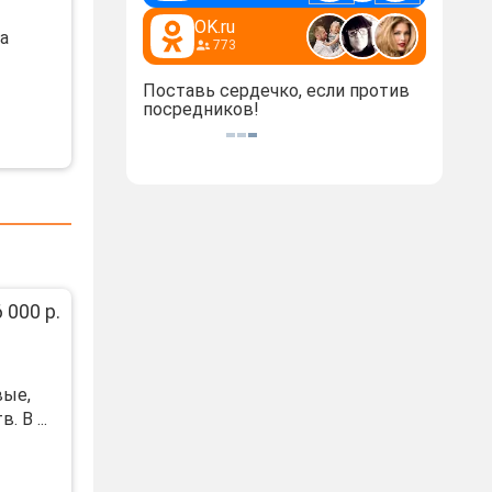
OK.ru
а
773
Поставь сердечко, если против
посредников!
 000 р.
вые,
 В ...