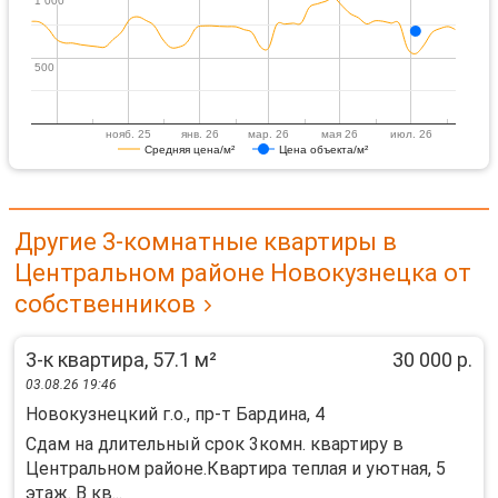
1 000
1 000
500
500
нояб. 25
янв. 26
мар. 26
мая 26
июл. 26
Средняя цена/м²
Цена объекта/м²
Другие 3-комнатные квартиры в
Центральном районе Новокузнецка от
собственников
3-к квартира, 57.1 м²
30 000 р.
03.08.26 19:46
Новокузнецкий г.о., пр-т Бардина, 4
Сдам на длительный срок 3комн. квартиру в
Центральном районе.Квартира теплая и уютная, 5
этаж. В кв...