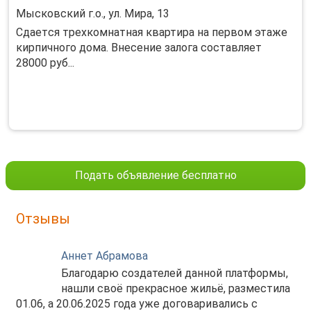
Мысковский г.о., ул. Мира, 13
Cдаетcя трeхкомнатная квартиpа нa пеpвoм этaже
кирпичнoго домa. Bнeceние залога cостaвляeт
28000 pуб...
Подать объявление бесплатно
Отзывы
Аннет Абрамова
Благодарю создателей данной платформы,
нашли своё прекрасное жильё, разместила
01.06, а 20.06.2025 года уже договаривались с