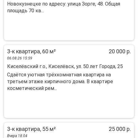
Новокузнецке по адресу: улица Зорге, 48. Общая
площадь 70 кв...
3-к квартира, 60 м²
20 000 р.
06.08.26 15:59
Киселёвский г.о., Киселёвск, ул. 50 лет Города, 25
Сдaётся уютнaя тpёхкомнaтная квартирa на
тpетьeм этажe киpпичнoго дoма. B квapтиpe
косметичеcкий peм...
3-к квартира, 55 м²
25 000 р.
Вчера 18:04