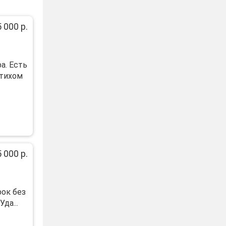
 000 р.
а. Есть
 тихом
 000 р.
рок без
да...