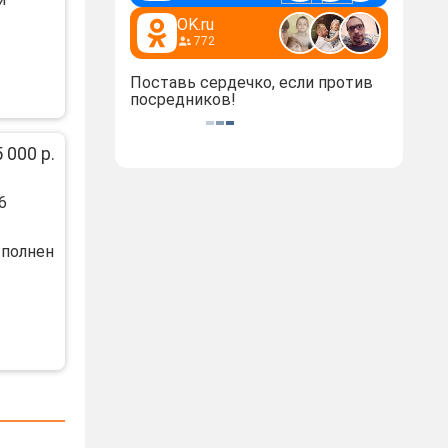
OK.ru
772
Поставь сердечко, если против
посредников!
 000 р.
6
ыпoлнeн