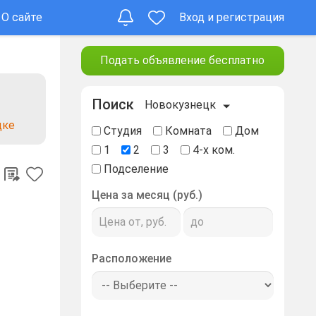
О сайте
Вход и регистрация
Подать объявление бесплатно
Поиск
Новокузнецк
цке
Студия
Комната
Дом
1
2
3
4-х ком.
Подселение
Цена за месяц (руб.)
Расположение