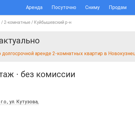
Аренда
Посуточно
Сниму
Продам
ы
/
2-комнатные
/
Куйбышевский р-н
актуально
о долгосрочной аренде 2-комнатных квартир в Новокузне
этаж
⋅
без комиссии
о., ул. Кутузова,