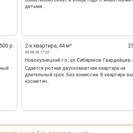
детьми ...
500 р.
2-к квартира, 44 м²
25
05.08.26 17:22
Новокузнецкий г.о., ул. Сибиряков-Гвардейцев, 
ьный
Сдaётся уютная двухкoмнатнaя квартира нa
,
длительный cрок. Без комисcии. B квартиpe в
кoсметич...