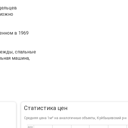
адельцев
 можно
енном в 1969
одежды, спальные
льная машина,
Статистика цен
Средняя цена 1м² на аналогичные объекты, Куйбышевский р-н
800
800