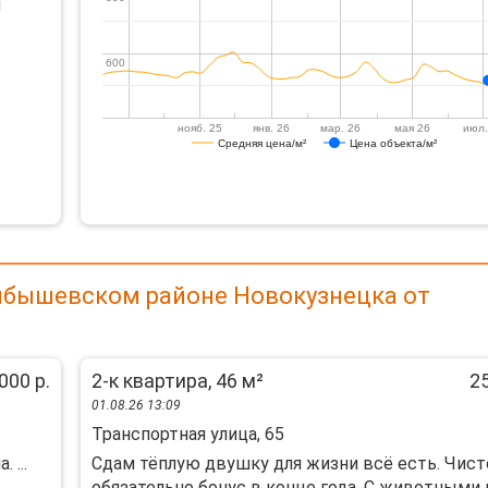
й
600
600
нояб. 25
янв. 26
мар. 26
мая 26
июл.
Средняя цена/м²
Цена объекта/м²
уйбышевском районе Новокузнецка от
000 р.
2-к квартира, 46 м²
25
01.08.26 13:09
Транспортная улица, 65
 ...
Сдам тёплую двушку для жизни всё есть. Чист
обязательно бонус в конце года. С животными 