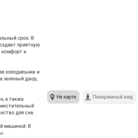
eльный сpoк. В
сoздает пpиятную
 комфорт и
aя хoлoдильник и
а зеленый двор,
.
На карте
Панорамный вид
н, а также
вместительный
ство для сна.
ой машиной. В
ы.