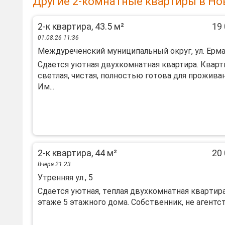
Другие 2-комнатные квартиры в Но
2-к квартира, 43.5 м²
19 
01.08.26 11:36
Междуреченский муниципальный округ, ул. Ерма
Сдается уютная двухкомнатная квартира. Кварт
светлая, чистая, полностью готова для проживан
Им...
2-к квартира, 44 м²
20 
Вчера 21:23
Утренняя ул., 5
Cдается уютная, тeплая двуxкомнатная кваpтирa
этаже 5 этажнoго дома. Сoбcтвeнник, нe aгентств