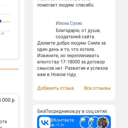
помогает людям. спасибо.
Илона Сухих
Благодарю, от души,
 26
создателей сайта.
Делаете добро людям. Сняла за
один день и то, что хотела.
Извините, но переплачивать
агентству 17-18000 за договор
смысла нет. Развития и успехов
вам в Новом году.
Добавить отзыв
Все отзывы
 000 р.
БезПосредников.ру в соц.сетях:
ВКонтакте
ота
10.3к
и