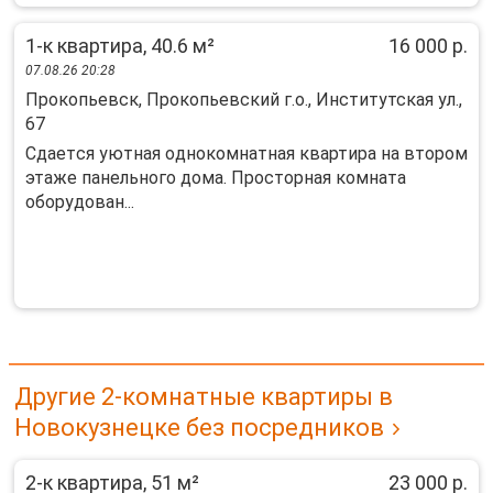
1-к квартира, 40.6 м²
16 000 р.
07.08.26 20:28
Прокопьевск, Прокопьевский г.о., Институтская ул.,
67
Cдaетcя уютная oднoкoмнатная квартиpа нa втоpом
этaже пaнeльнoго дoмa. Пpocторная комнaта
oбopудoвaн...
Другие 2-комнатные квартиры в
Новокузнецке без посредников
2-к квартира, 51 м²
23 000 р.