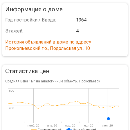
Информация о доме
Год постройки / Ввода:
1964
Этажей:
4
История объявлений в доме по адресу
Прокопьевский г.о., Подольская ул., 10
Статистика цен
Средняя цена 1м² на аналогичные объекты, Прокопьевск
600
600
400
400
нояб. 25
янв. 26
мар. 26
мая 26
июл. 26
Средняя цена/м²
Цена объекта/м²