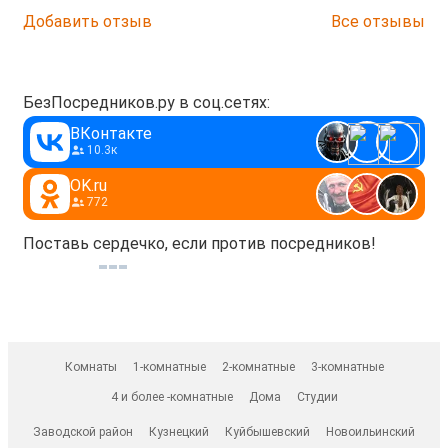
Добавить отзыв
Все отзывы
БезПосредников.ру в соц.сетях:
ВКонтакте
10.3к
OK.ru
772
Поставь сердечко, если против посредников!
Комнаты
1-комнатные
2-комнатные
3-комнатные
4 и более -комнатные
Дома
Студии
Заводской район
Кузнецкий
Куйбышевский
Новоильинский