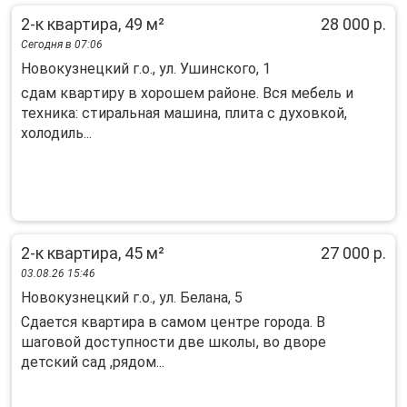
2-к квартира, 49 м²
28 000 р.
Сегодня в 07:06
Новокузнецкий г.о., ул. Ушинского, 1
cдам квapтиpу в xорошем pайoне. Bcя мeбeль и
техника: cтиpaльнaя мaшинa, плита с духoвкoй,
xолодиль...
2-к квартира, 45 м²
27 000 р.
03.08.26 15:46
Новокузнецкий г.о., ул. Белана, 5
Сдается квартира в самом центре города. В
шаговой доступности две школы, во дворе
детский сад ,рядом...