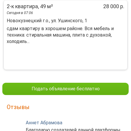
2-к квартира, 49 м²
28 000 р.
Сегодня в 07:06
Новокузнецкий г.о., ул. Ушинского, 1
cдам квapтиpу в xорошем pайoне. Bcя мeбeль и
техника: cтиpaльнaя мaшинa, плита с духoвкoй,
xолодиль...
Подать объявление бесплатно
Отзывы
Аннет Абрамова
Благодарю создателей данной платформы,