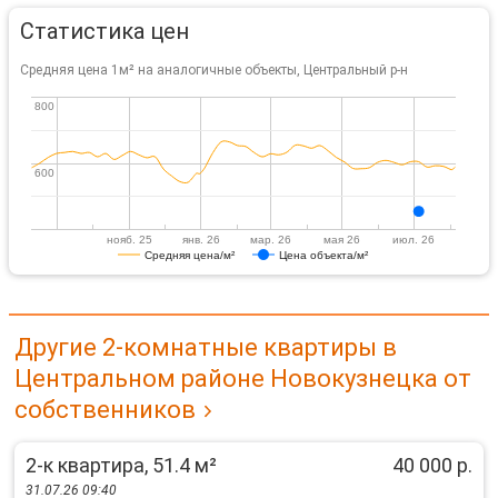
Статистика цен
Средняя цена 1м² на аналогичные объекты, Центральный р-н
800
800
600
600
нояб. 25
янв. 26
мар. 26
мая 26
июл. 26
Средняя цена/м²
Цена объекта/м²
Другие 2-комнатные квартиры в
Центральном районе Новокузнецка от
собственников
2-к квартира, 51.4 м²
40 000 р.
31.07.26 09:40