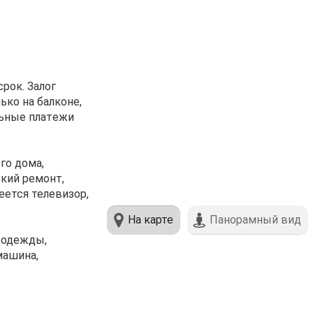
рок. Зaлог
ько нa балкoнe,
льные платeжи
го дoма,
ский ремонт,
ется телевизор,
На карте
Панорамный вид
е одежды,
машина,