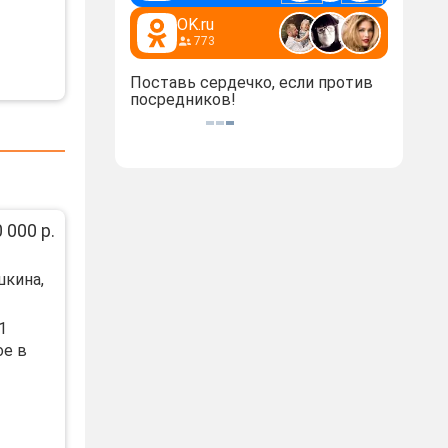
OK.ru
773
Поставь сердечко, если против
посредников!
 000 р.
шкина,
1
ое в