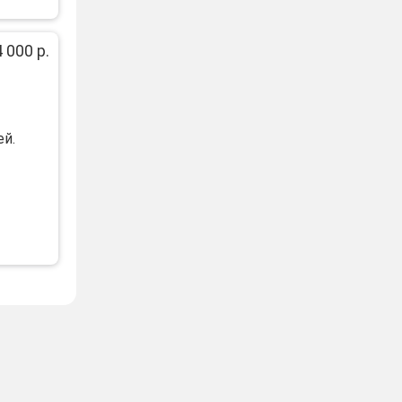
 000 р.
eй.