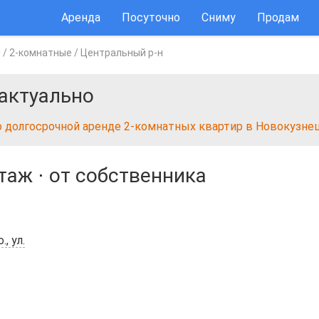
Аренда
Посуточно
Сниму
Продам
ы
/
2-комнатные
/
Центральный р-н
актуально
о долгосрочной аренде 2-комнатных квартир в Новокузне
этаж
⋅
от собственника
, ул.