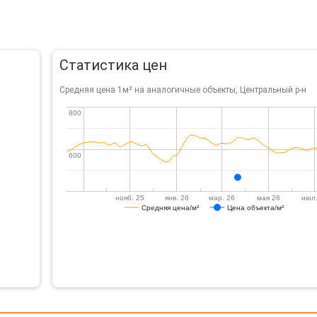
Статистика цен
Средняя цена 1м² на аналогичные объекты, Центральный р-н
800
800
600
600
нояб. 25
янв. 26
мар. 26
мая 26
июл.
Средняя цена/м²
Цена объекта/м²