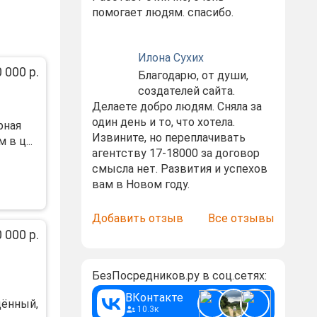
помогает людям. спасибо.
Илона Сухих
 000 р.
Благодарю, от души,
создателей сайта.
Делаете добро людям. Сняла за
один день и то, что хотела.
рная
Извините, но переплачивать
в ц...
агентству 17-18000 за договор
смысла нет. Развития и успехов
вам в Новом году.
Добавить отзыв
Все отзывы
 000 р.
БезПосредников.ру в соц.сетях:
ВКонтакте
щённый,
10.3к