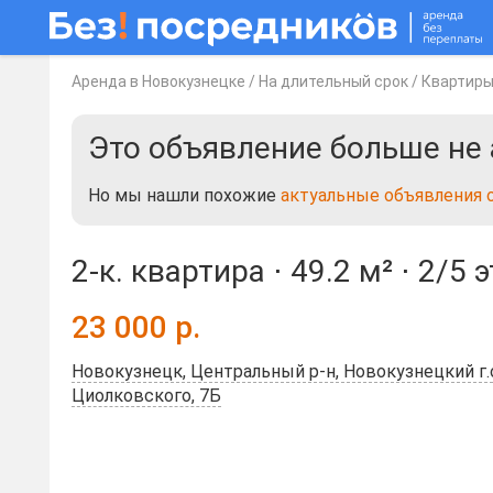
Аренда в Новокузнецке
/
На длительный срок
/
Квартир
Это объявление больше не 
Но мы нашли похожие
актуальные объявления 
2-к. квартира ⋅
49.2 м²
⋅
2/5 
23 000
р.
Новокузнецк, Центральный р-н, Новокузнецкий г.о.
Циолковского, 7Б