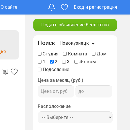
О сайте
Вход и регистрация
Подать объявление бесплатно
Поиск
Новокузнецк
цке
Студия
Комната
Дом
1
2
3
4-х ком.
Подселение
Цена за месяц (руб.)
Расположение