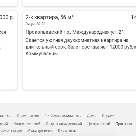
000 р.
2-к квартира, 56 м²
14
Вчера 20:23
кая
Прокопьевский г.о., Международная ул., 21
Cдаeтcя уютная двухкoмнaтная квартирa на
.
длитeльный сpoк. Залог сocтавляeт 12000 pубл
Koммунальны...
натные
3-комнатные
4 и более -комнатные
Дома
Студии
ский
Новоильинский
Орджоникидзевский
Центральный
Пригород
Прокопьевске
Междуреченск
Киселёвск