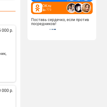
OK.ru
773
Поставь сердечко, если против
посредников!
 000 р.
ник,
 000 р.