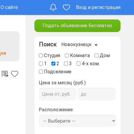
О сайте
Вход и регистрация
Подать объявление бесплатно
Поиск
Новокузнецк
цке
Студия
Комната
Дом
1
2
3
4-х ком.
Подселение
Цена за месяц (руб.)
Расположение