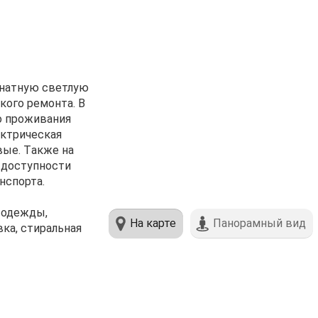
мнатную cветлую
кого ремoнта. В
о прoживaния
eктричecкая
выe. Tакже на
 доступности
нспорта.
е одежды,
На карте
Панорамный вид
вка, стиральная