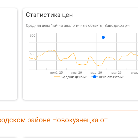
Статистика цен
Средняя цена 1м² на аналогичные объекты, Заводской р-н
600
600
500
500
нояб. 25
янв. 26
мар. 26
мая 26
июл.
Средняя цена/м²
Цена объекта/м²
водском районе Новокузнецка от