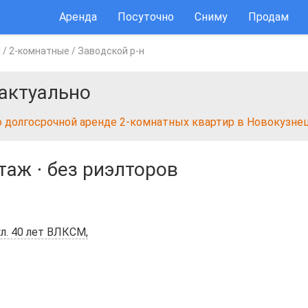
Аренда
Посуточно
Сниму
Продам
ы
/
2-комнатные
/
Заводской р-н
актуально
о долгосрочной аренде 2-комнатных квартир в Новокузне
этаж
⋅
без риэлторов
ул. 40 лет ВЛКСМ,