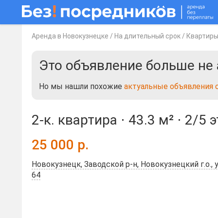
Аренда в Новокузнецке
/
На длительный срок
/
Квартир
Это объявление больше не 
Но мы нашли похожие
актуальные объявления 
2-к. квартира ⋅
43.3 м²
⋅
2/5 
25 000
р.
Новокузнецк, Заводской р-н, Новокузнецкий г.о., 
64