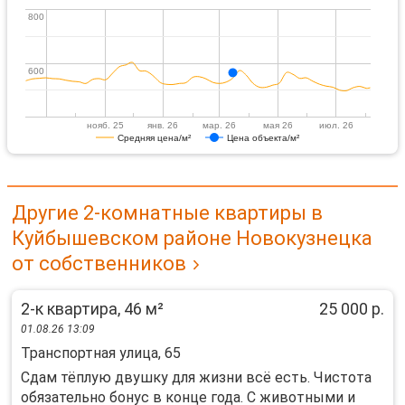
800
800
600
600
нояб. 25
янв. 26
мар. 26
мая 26
июл. 26
Средняя цена/м²
Цена объекта/м²
Другие 2-комнатные квартиры в
Куйбышевском районе Новокузнецка
от собственников
2-к квартира, 46 м²
25 000 р.
01.08.26 13:09
Транспортная улица, 65
Сдам тёплую двушку для жизни всё есть. Чистота
обязательно бонус в конце года. С животными и