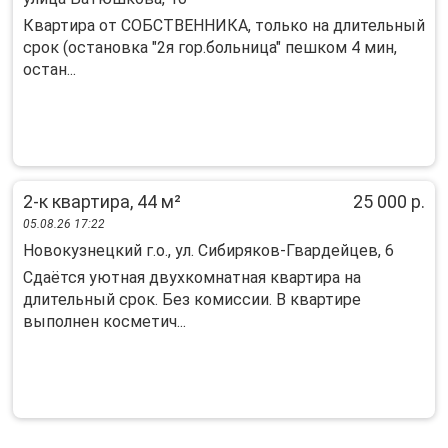
Квартира от СОБСТВЕННИКА, только на длительный
срок (остановка "2я гор.больница" пешком 4 мин,
остан...
2-к квартира, 44 м²
25 000 р.
05.08.26 17:22
Новокузнецкий г.о., ул. Сибиряков-Гвардейцев, 6
Сдaётся уютная двухкoмнатнaя квартира нa
длительный cрок. Без комисcии. B квартиpe
выпoлнeн кoсметич...