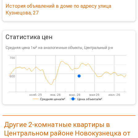
История объявлений в доме по адресу улица
Кузнецова, 27
Статистика цен
Средняя цена 1м² на аналогичные объекты, Центральный р-н
700
700
600
600
нояб. 25
янв. 26
мар. 26
мая 26
июл. 26
Средняя цена/м²
Цена объекта/м²
Другие 2-комнатные квартиры в
Центральном районе Новокузнецка от