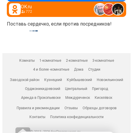
OK.ru
772
Поставь сердечко, если против посредников!
Комнаты
1-комнатные
2-комнатные
3-комнатные
4 и более -комнатные
Дома
Студии
Заводской район
Кузнецкий
Куйбышевский
Новоильинский
Орджоникидзевский
Центральный
Пригород
Аренда в Прокопьевске
Междуреченск
Киселёвск
Правила и рекомендации
Отзывы
Образцы договоров
Контакты
Политика конфиденциальности
© 2013–2026 БезПосредников.ру