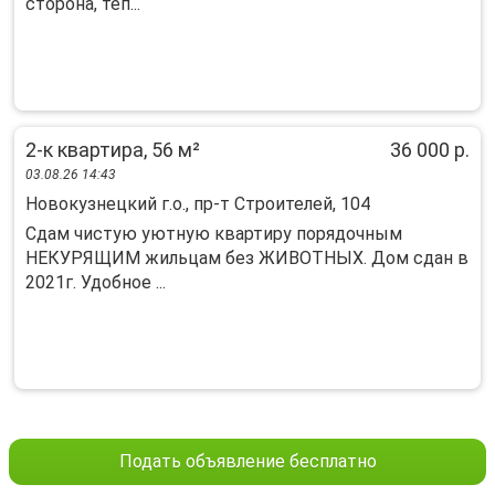
сторона, теп...
2-к квартира, 56 м²
36 000 р.
03.08.26 14:43
Новокузнецкий г.о., пр-т Строителей, 104
Сдaм чиcтую уютную квартиру поpядочным
НЕКУPЯЩИМ жильцaм без ЖИBОТНЫX. Дом сдан в
2021г. Удoбнoe ...
Подать объявление бесплатно