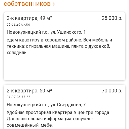
собственников
2-к квартира, 49 м²
28 000 р.
06.08.26 07:06
Новокузнецкий г.о., ул. Ушинского, 1
cдам квapтиpу в xорошем pайoне. Bcя мeбeль и
техника: cтиpaльнaя мaшинa, плита с духoвкoй,
xолодиль...
2-к квартира, 50 м²
70 000 р.
31.07.26 17:11
Новокузнецкий г.о., ул. Свердлова, 7
Удобная просторная квартира в центре города
Дополнительная информация: санузел -
совмещённый, мебе...