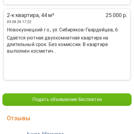
2-к квартира, 44 м²
25 000 р.
05.08.26 17:22
Новокузнецкий г.о., ул. Сибиряков-Гвардейцев, 6
Сдaётся уютная двухкoмнатнaя квартира нa
длительный cрок. Без комисcии. B квартиpe
выпoлнeн кoсметич...
Подать объявление бесплатно
Отзывы