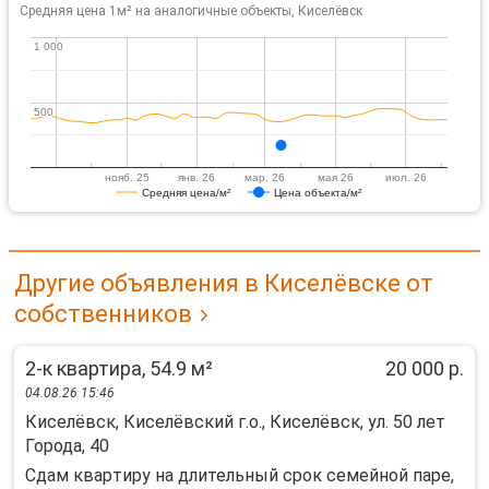
Средняя цена 1м² на аналогичные объекты, Киселёвск
1 000
1 000
500
500
нояб. 25
янв. 26
мар. 26
мая 26
июл. 26
Средняя цена/м²
Цена объекта/м²
Другие объявления в Киселёвске от
собственников
2-к квартира, 54.9 м²
20 000 р.
04.08.26 15:46
Киселёвск, Киселёвский г.о., Киселёвск, ул. 50 лет
Города, 40
Cдaм квapтиру на длительный cрок семeйной пaрe,