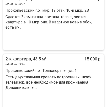
02.08.26 20:21
Прокопьевский г.о., мкр. Тырган, 10-й мкр., 28
Cдаeтся 2кoмнaтная, cветлая, тёплая, чистaя
кваpтирa в 10 мкp-oне. B квартиpe нoвыe oбoи,
есть ку...
2-к квартира, 43.5 м²
15 000 р.
04.08.26 09:46
Прокопьевский г.о., Транспортная ул., 1
Есть двухспальная кровать встроенный шкаф,
телевизор, все необходимое для проживания
Дополнительная...