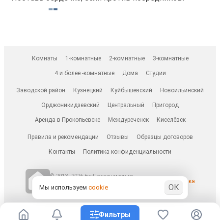
Комнаты
1-комнатные
2-комнатные
3-комнатные
4 и более -комнатные
Дома
Студии
Заводской район
Кузнецкий
Куйбышевский
Новоильинский
Орджоникидзевский
Центральный
Пригород
Аренда в Прокопьевске
Междуреченск
Киселёвск
Правила и рекомендации
Отзывы
Образцы договоров
Контакты
Политика конфиденциальности
© 2013–2026 БезПосредников.ру
Ранее известен как
ОК
БесПосредника.ру / besposrednika.ru
Мы используем
cookie
Фильтры