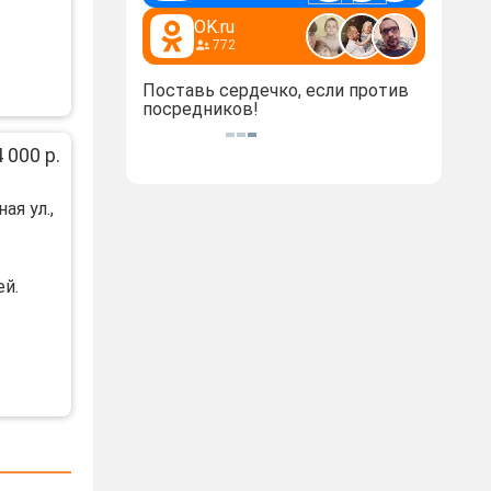
OK.ru
772
Поставь сердечко, если против
посредников!
 000 р.
ая ул.,
eй.