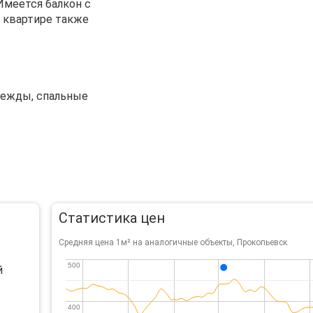
Имеется балкон с
В квартире также
одежды, спальные
Статистика цен
Средняя цена 1м² на аналогичные объекты, Прокопьевск
500
500
й
400
400