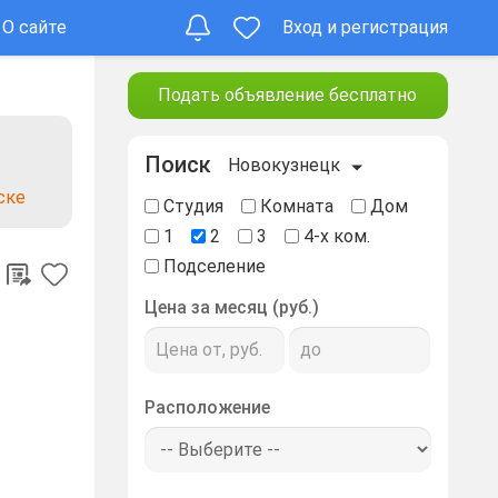
О сайте
Вход и регистрация
Подать объявление бесплатно
Поиск
Новокузнецк
ске
Студия
Комната
Дом
1
2
3
4-х ком.
Подселение
Цена за месяц (руб.)
Расположение