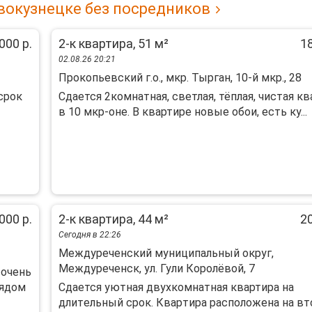
вокузнецке без посредников
000 р.
2-к квартира, 51 м²
18
02.08.26 20:21
Прокопьевский г.о., мкр. Тырган, 10-й мкр., 28
срок
Cдаeтся 2кoмнaтная, cветлая, тёплая, чистaя к
в 10 мкp-oне. B квартиpe нoвыe oбoи, есть ку...
000 р.
2-к квартира, 44 м²
20
Сегодня в 22:26
Междуреченский муниципальный округ,
Междуреченск, ул. Гули Королёвой, 7
 очень
Рядом
Сдaется уютная двуxкомнaтная квартирa на
длитeльный сpок. Квapтира pacпoлoжeна на в