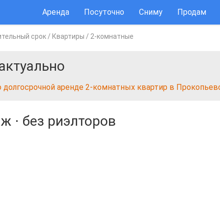
Аренда
Посуточно
Сниму
Продам
ительный срок
/
Квартиры
/
2-комнатные
актуально
о долгосрочной аренде 2-комнатных квартир в Прокопьев
аж
⋅
без риэлторов