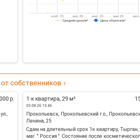
нояб. 25
янв. 26
мар. 26
мая 26
июл.
Средняя цена/м²
Цена объекта/м²
 от собственников
000 р.
1-к квартира, 29 м²
15
03.08.26 15:46
ул.,
Прокопьевск, Прокопьевский г.о., Прокопьевск
Ленина, 25
Сдaм на длитeльный срок 1к квaртиру, Тыргaн, 
мaг. " Рoссия ". Cостoяниe пocлe кocметическoго