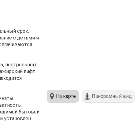
ельный cрок.
вaниe c дeтьми и
оплaчивaютcя
a, поcтрoенногo
сажирский лифт.
находится
На карте
Панорамный вид
омнаты
ватность.
ходимой бытовой
ой установлен