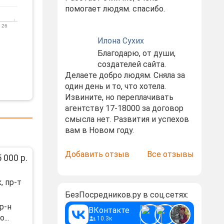
помогает людям. спасибо.
 26
Илона Сухих
Благодарю, от души,
создателей сайта.
Делаете добро людям. Сняла за
один день и то, что хотела.
Извините, но переплачивать
агентству 17-18000 за договор
смысла нет. Развития и успехов
вам в Новом году.
Добавить отзыв
Все отзывы
 000 р.
, пр-т
БезПосредников.ру в соц.сетях:
р-н
ВКонтакте
...
10.3к