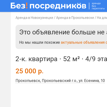
Аренда в Новокузнецке
/
Аренда в Прокопьевске
/
На дл
Это объявление больше не 
Но мы нашли похожие
актуальные объявления 
2-к. квартира ⋅
52 м²
⋅
4/9 эт
25 000
р.
Прокопьевск, Прокопьевский г.о., ул. Есенина, 10