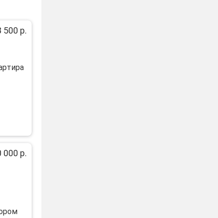
 500 р.
ваpтирa
 000 р.
торoм