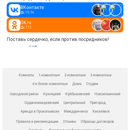
ВКонтакте
10.3к
OK.ru
772
Поставь сердечко, если против посредников!
Комнаты
1-комнатные
2-комнатные
3-комнатные
4 и более -комнатные
Дома
Студии
Заводской район
Кузнецкий
Куйбышевский
Новоильинский
Орджоникидзевский
Центральный
Пригород
Аренда в Прокопьевске
Междуреченск
Киселёвск
Правила и рекомендации
Отзывы
Образцы договоров