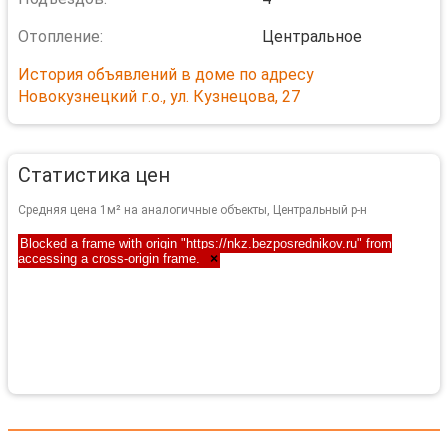
Отопление:
Центральное
История объявлений в доме по адресу
Новокузнецкий г.о., ул. Кузнецова, 27
Статистика цен
Средняя цена 1м² на аналогичные объекты, Центральный р-н
Blocked a frame with origin "https://nkz.bezposrednikov.ru" from
accessing a cross-origin frame.
×