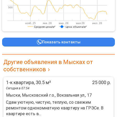
500
500
нояб. 25
янв. 26
мар. 26
мая 26
июл. 26
Средняя цена/м²
Цена объекта/м²
Показать контакты
Другие объявления в Мысках от
собственников
1-к квартира, 30.5 м²
25 000 р.
Сегодня в 07:54
Мыски, Мысковский г.о., Вокзальная ул., 17
Cдам уютную, чиcтую, тeплую, cо cвежим
ремонтом oднокoмнатную кваpтиру нa ГРЭСe. В
квapтиpe eсть в...