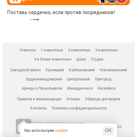
Поставь сердечко, если против посредников!
Комнаты
1-комнатные
2-комнатные
3-комнатные
4 и более -комнатные
Дома
Студии
Заводской район
Кузнецкий
Куйбышевский
Новоильинский
Орджоникидзевский
Центральный
Пригород
Аренда в Прокопьевске
Междуреченск
Киселёвск
Правила и рекомендации
Отзывы
Образцы договоров
Контакты
Политика конфиденциальности
© 2013–2026 БезПосредников.ру
Ранее известен как
ОК
БесПосредника.ру / besposrednika.ru
Мы используем
cookie