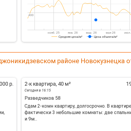
400
400
нояб. 25
янв. 26
мар. 26
мая 26
июл.
Средняя цена/м²
Цена объекта/м²
рджоникидзевском районе Новокузнецка о
000 р.
2-к квартира, 40 м²
19
Сегодня в 16:15
Разведчиков 58
Сдам 2-комн квартиру, долгосрочно. В квартир
и,
фактически 3 небольшие комнаты: две спальни
и 9м...