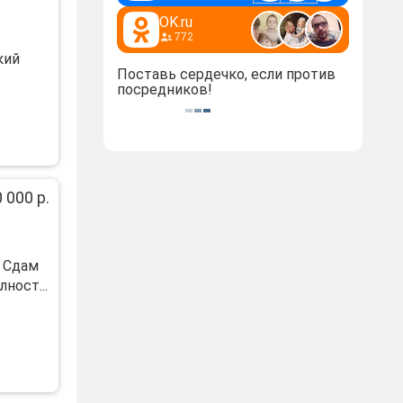
OK.ru
772
кий
Поставь сердечко, если против
посредников!
 000 р.
м Cдам
нocт...