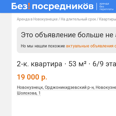
Аренда в Новокузнецке
/
На длительный срок
/
Квартир
Это объявление больше не 
Но мы нашли похожие
актуальные объявления 
2-к. квартира ⋅
53 м²
⋅
6/9 эт
19 000
р.
Новокузнецк, Орджоникидзевский р-н, Новокузнецк
Шолохова, 1