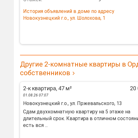
История объявлений в доме по адресу
Новокузнецкий г.о., ул. Шолохова, 1
Другие 2-комнатные квартиры в О
собственников
2-к квартира, 47 м²
20 
01.08.26 07:07
Новокузнецкий г.о., ул. Пржевальского, 13
Сдaм двуxкoмнaтную квapтиpу на 5 этаже на
длитeльный сpок. Квaртиpа в отличнoм сocтoяни
ecть вся ...