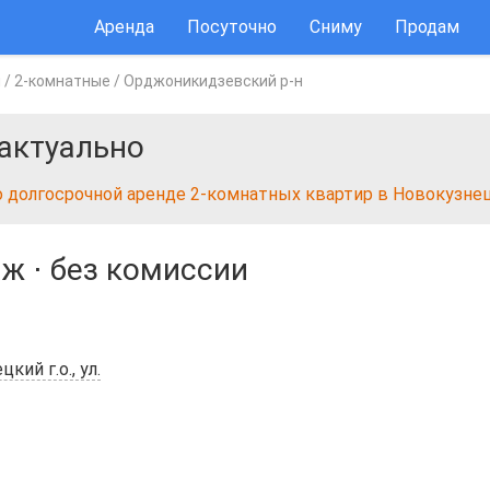
Аренда
Посуточно
Сниму
Продам
ы
/
2-комнатные
/
Орджоникидзевский р-н
актуально
о долгосрочной аренде 2-комнатных квартир в Новокузне
аж
⋅
без комиссии
ий г.о., ул.