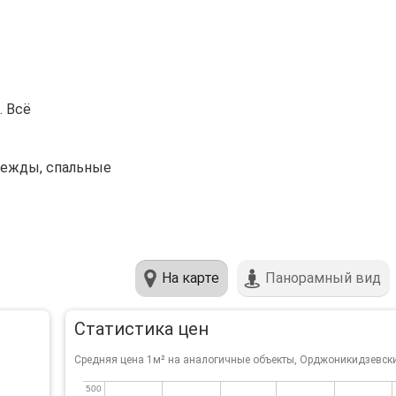
. Всё
одежды, спальные
На карте
Панорамный вид
Статистика цен
Средняя цена 1м² на аналогичные объекты, Орджоникидзевски
500
500