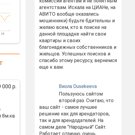
комиссий агентам и не понятным
агентствам. Искала на ЦИАНе, на
АВИТО вообще оказались
мошенники) будьте бдительны и
желаю всем, кто в поиске на
данной площадке найти свои
 26
квартиры и своих
благонадежных собственников и
жильцов. Успешных поисков и
спасибо этому ресурсу, вернемся
т
еще к вам.
 000 р.
Виола Dusekeeva
Пользуюсь сайтом
второй раз. Считаю, что
ваш сайт - самое лучшее
е
решение как для арендаторов,
 8м.кв
так и для арендодателей. На
самом деле "Народный" Сайт.
Работает отлично, очень