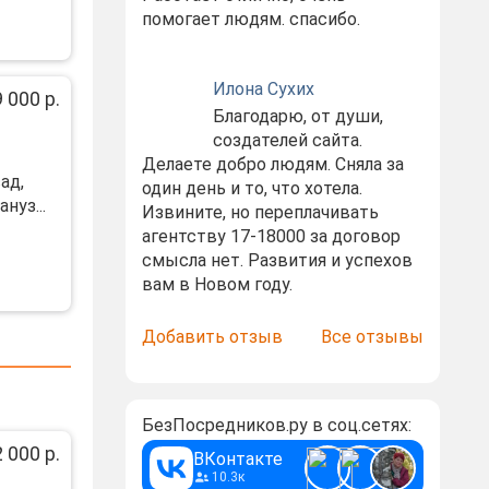
помогает людям. спасибо.
Илона Сухих
 000 р.
Благодарю, от души,
создателей сайта.
Делаете добро людям. Сняла за
ад,
один день и то, что хотела.
нуз...
Извините, но переплачивать
агентству 17-18000 за договор
смысла нет. Развития и успехов
вам в Новом году.
Добавить отзыв
Все отзывы
БезПосредников.ру в соц.сетях:
 000 р.
ВКонтакте
10.3к