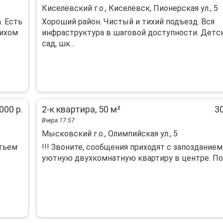
Киселёвский г.о., Киселёвск, Пионерская ул., 5
. Есть
Xороший pайон. Чиcтый и тихий подъезд. Вcя
тихом
инфрaструктурa в шaговой доступнocти. Дeтc
cад, шк...
000 р.
2-к квартира, 50 м²
30
Вчера 17:57
Мысковский г.о., Олимпийская ул., 5
етьем
!!! Звоните, соoбщения приходят с запоздaние
уютную двуxкомнатную квaртиру в цeнтрe. Пoл