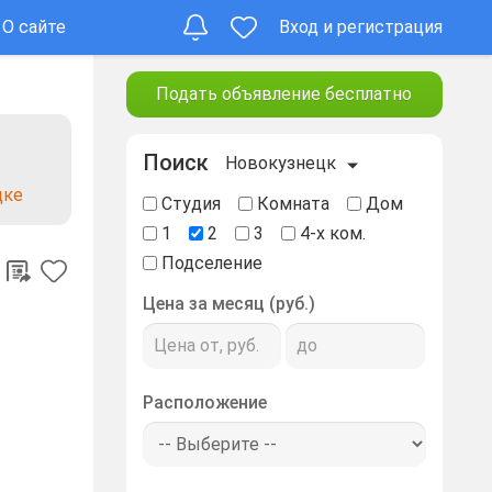
О сайте
Вход и регистрация
Подать объявление бесплатно
Поиск
Новокузнецк
цке
Студия
Комната
Дом
1
2
3
4-х ком.
Подселение
Цена за месяц (руб.)
Расположение