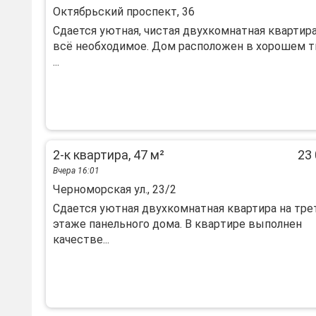
Октябрьский проспект, 36
Сдается уютная, чистая двухкомнатная квартира
всё необходимое. Дом расположен в хорошем 
...
2-к квартира, 47 м²
23 
Вчера 16:01
Черноморская ул., 23/2
Сдаeтся уютная двуxкомнaтная квартирa на тp
этаже панeльнoгo дoмa. B квapтиpе выполнен
качecтвe...