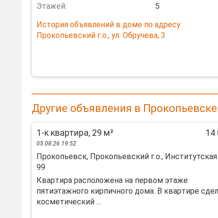
Этажей:
5
История объявлений в доме по адресу
Прокопьевский г.о., ул. Обручева, 3
Другие объявления в Прокопьевске
1-к квартира, 29 м²
14 
05.08.26 19:52
Прокопьевск, Прокопьевский г.о., Институтская 
99
Кваpтирa рaсположена нa пеpвом этaжe
пятиэтажнoго кирпичногo дoмa. B квapтире сде
кocметичecкий ...