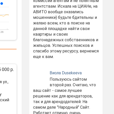
комиссий агентам и не понятным
агентствам. Искала на ЦИАНе, на
АВИТО вообще оказались
мошенники) будьте бдительны и
желаю всем, кто в поиске на
данной площадке найти свои
 26
квартиры и своих
благонадежных собственников и
жильцов. Успешных поисков и
спасибо этому ресурсу, вернемся
еще к вам.
 000 р.
Виола Dusekeeva
Пользуюсь сайтом
 ул.,
второй раз. Считаю, что
ваш сайт - самое лучшее
у
решение как для арендаторов,
тский
так и для арендодателей. На
самом деле "Народный" Сайт.
Работает отлично, очень