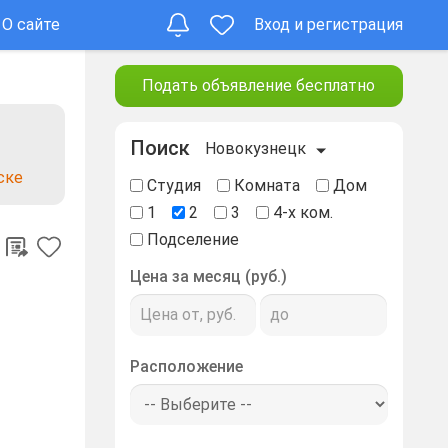
О сайте
Вход и регистрация
Подать объявление бесплатно
Поиск
Новокузнецк
ске
Студия
Комната
Дом
1
2
3
4-х ком.
Подселение
Цена за месяц (руб.)
Расположение