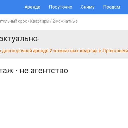
Аренда
Посуточно
Сниму
Продам
ительный срок
/
Квартиры
/
2-комнатные
актуально
о долгосрочной аренде 2-комнатных квартир в Прокопьев
этаж
⋅
не агентство