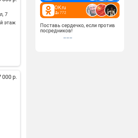
OK.ru
772
, 7
й этаж
Поставь сердечко, если против
посредников!
 000 р.