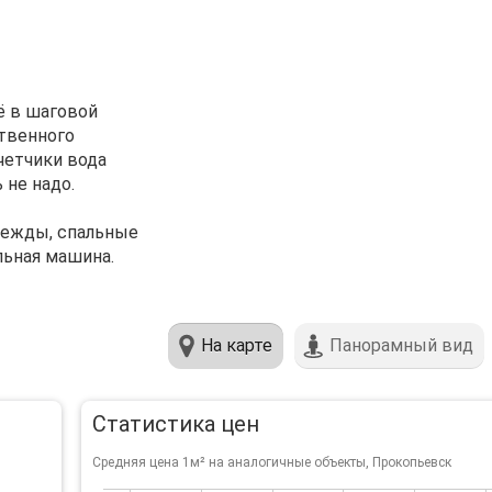
ё в шаговой
ственного
четчики вода
 не надо.
одежды, спальные
льная машина.
На карте
Панорамный вид
Статистика цен
Средняя цена 1м² на аналогичные объекты, Прокопьевск