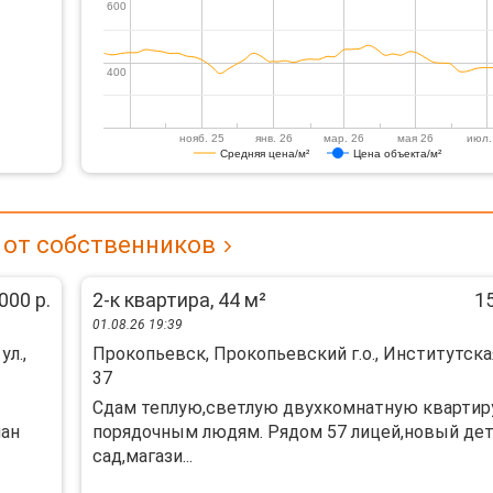
600
600
400
400
нояб. 25
янв. 26
мар. 26
мая 26
июл.
Средняя цена/м²
Цена объекта/м²
 от собственников
000 р.
2-к квартира, 44 м²
15
01.08.26 19:39
ул.,
Прокопьевск, Прокопьевский г.о., Институтская
37
Сдам теплую,светлую двухкомнатную квартир
лан
порядочным людям. Рядом 57 лицей,новый де
сад,магази...