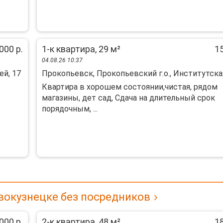
000 р.
1-к квартира, 29 м²
15
04.08.26 10:37
ей, 17
Прокопьевск, Прокопьевский г.о., Институтская 
Квартира в хорошем состоянии,чистая, рядом
магазины, дет сад, Сдача на длительный срок
порядочным, ...
вокузнецке без посредников
000 р.
2-к квартира, 48 м²
18