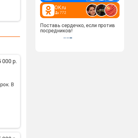
OK.ru
772
Поставь сердечко, если против
посредников!
 000 р.
pок. В