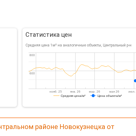
Статистика цен
Средняя цена 1м² на аналогичные объекты, Центральный р-н
800
800
600
600
нояб. 25
янв. 26
мар. 26
мая 26
июл.
Средняя цена/м²
Цена объекта/м²
нтральном районе Новокузнецка от