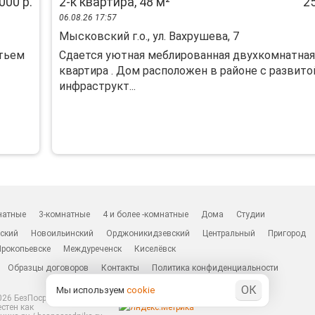
000 р.
2-к квартира, 48 м²
25
06.08.26 17:57
Мысковский г.о., ул. Вахрушева, 7
етьем
Сдается уютная меблированная двухкомнатная
квартира . Дом расположен в районе с развито
инфраструкт...
натные
3-комнатные
4 и более -комнатные
Дома
Студии
ский
Новоильинский
Орджоникидзевский
Центральный
Пригород
Прокопьевске
Междуреченск
Киселёвск
Образцы договоров
Контакты
Политика конфиденциальности
ОК
Мы используем
cookie
26 БезПосредников.ру
естен как