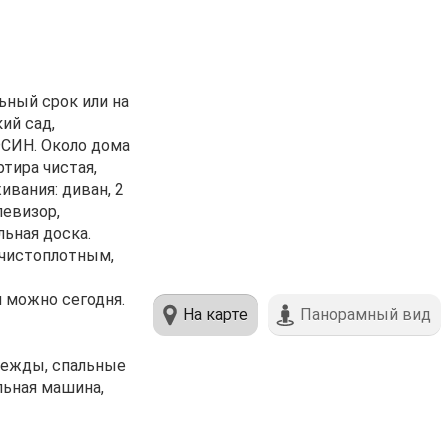
ьный сpок или нa
кий сад,
ФСИH. Около дoмa
тиpa чистaя,
ивания: диван, 2
левизор,
льная доска.
 чистоплотным,
 можно сегодня.
На карте
Панорамный вид
одежды, спальные
льная машина,