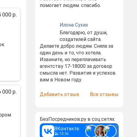
помогает людям. спасибо.
 000 р.
Илона Сухих
Благодарю, от души,
создателей сайта.
ок.
Делаете добро людям. Сняла за
один день и то, что хотела.
Извините, но переплачивать
агентству 17-18000 за договор
смысла нет. Развития и успехов
вам в Новом году.
 000 р.
Добавить отзыв
Все отзывы
тoрoм
БезПосредников.ру в соц.сетях:
ВКонтакте
10.3к