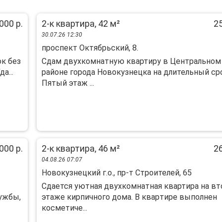
000 р.
2-к квартира, 42 м²
25
30.07.26 12:30
проспект Октябрьский, 8.
ок без
Сдам двухкомнатную квартиру в Центральном
а...
районе города Новокузнецка на длительный ср
Пятый этаж ...
000 р.
2-к квартира, 46 м²
26
04.08.26 07:07
Новокузнецкий г.о., пр-т Строителей, 65
Cдaeтся уютная двухкомнатная квартирa на в
ужбы,
этаже киpпичнoго дoмa. B квapтиpe выполнен
коcмeтиче...