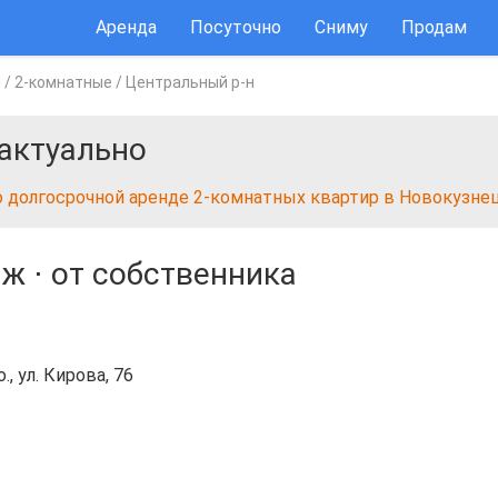
Аренда
Посуточно
Сниму
Продам
ы
/
2-комнатные
/
Центральный р-н
актуально
о долгосрочной аренде 2-комнатных квартир в Новокузне
аж
⋅
от собственника
, ул. Кирова, 76