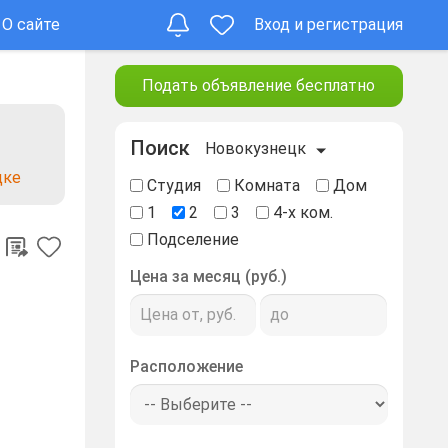
О сайте
Вход и регистрация
Подать объявление бесплатно
Поиск
Новокузнецк
цке
Студия
Комната
Дом
1
2
3
4-х ком.
Подселение
Цена за месяц (руб.)
Расположение