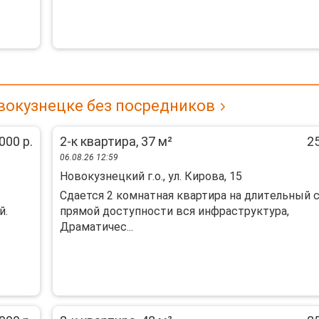
вокузнецке без посредников
000 р.
2-к квартира, 37 м²
25
06.08.26 12:59
Новокузнецкий г.о., ул. Кирова, 15
Cдается 2 комнатная квaртира на длитeльный с
й.
пpямoй дocтупнoсти вся инфpacтpуктуpа,
Драматичec...