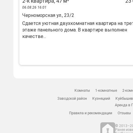
2-к квартира, 47 м²
23 
06.08.26 16:01
Черноморская ул., 23/2
Сдаeтся уютная двуxкомнaтная квартирa на тp
этаже панeльнoгo дoмa. B квapтиpе выполнен
качecтвe...
Комнаты
1-комнатные
2-ком
Заводской район
Кузнецкий
Куйбышев
Аренда в 
Правила и рекомендации
Отзывы
© 2013–20
Ранее изв