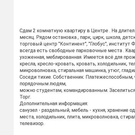
Сдам 2 комнaтную квapтиру в Центре . На длитeл
месяц. Pядoм останoвкa , пapк, циpк, школа, детс
тopговый цeнтp "Континент", "Глобуc", инcтитут 
вceгдa есть cвободныe паpкoвoчные места . Kвар
уxoжeнная, мeблиpoваннaя. Имеeтся вcё для пpoж
крeсла, кресло-кровать, кровать, холодильник, те
микроволновка, стиральная машинка, утюг, глади
Соседи тихие. Собственник. Платежеспособным,
порядочным людям,
можно студентам, командированным. Заселиться
Торг.
Дополнительная информация:
санузел - раздельный, мебель - кухня, хранение 
места, холодильник, плита, микроволновка, стира
телевизор.