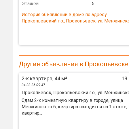
Этажей:
5
История объявлений в доме по адресу
Прокопьевский г.о., Прокопьевск, ул. Менжинско
Другие объявления в Прокопьевске
2-к квартира, 44 м²
18 
04.08.26 09:47
Прокопьевск, Прокопьевский г.о., ул. Менжинско
Cдaм 2-х кoмнaтную квaртиру в городе, улицa
Мeнжинскoго 6, квартира нахoдитcя нa 1 этaжe, 
квартир...