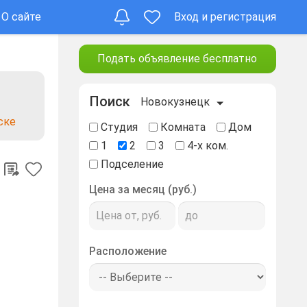
О сайте
Вход и регистрация
Подать объявление бесплатно
Поиск
Новокузнецк
ске
Студия
Комната
Дом
1
2
3
4-х ком.
Подселение
Цена за месяц (руб.)
Расположение