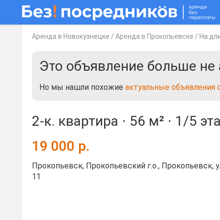
Аренда в Новокузнецке
/
Аренда в Прокопьевске
/
На дл
Это объявление больше не 
Но мы нашли похожие
актуальные объявления 
2-к. квартира ⋅
56 м²
⋅
1/5 эт
19 000
р.
Прокопьевск, Прокопьевский г.о., Прокопьевск, 
11