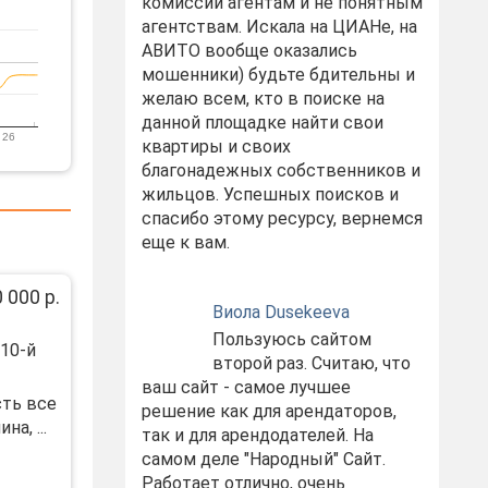
комиссий агентам и не понятным
агентствам. Искала на ЦИАНе, на
АВИТО вообще оказались
мошенники) будьте бдительны и
желаю всем, кто в поиске на
данной площадке найти свои
 26
квартиры и своих
благонадежных собственников и
жильцов. Успешных поисков и
спасибо этому ресурсу, вернемся
еще к вам.
 000 р.
Виола Dusekeeva
Пользуюсь сайтом
 10-й
второй раз. Считаю, что
ваш сайт - самое лучшее
сть все
решение как для арендаторов,
а, ...
так и для арендодателей. На
самом деле "Народный" Сайт.
Работает отлично, очень