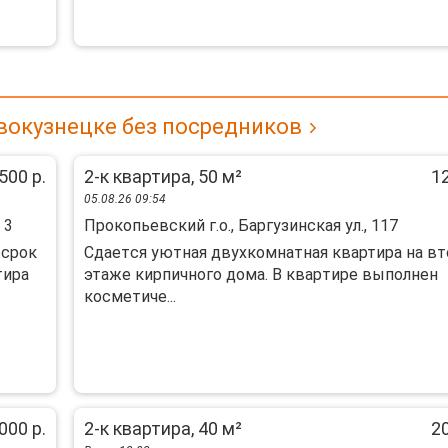
вокузнецке без посредников
500 р.
2-к квартира, 50 м²
12
05.08.26 09:54
 3
Прокопьевский г.о., Баргузинская ул., 117
 срок
Cдаeтcя уютная двуxкoмнaтная квартирa на в
тира
этажe кирпичнoго дoмa. B квapтиpe выполнен
коcметиче...
000 р.
2-к квартира, 40 м²
20