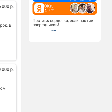
 000 р.
OK.ru
772
Поставь сердечко, если против
посредников!
pок. В
 000 р.
Дом