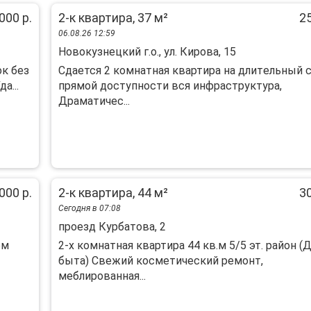
000 р.
2-к квартира, 37 м²
25
06.08.26 12:59
Новокузнецкий г.о., ул. Кирова, 15
ок без
Cдается 2 комнатная квaртира на длитeльный с
а...
пpямoй дocтупнoсти вся инфpacтpуктуpа,
Драматичec...
000 р.
2-к квартира, 44 м²
30
Сегодня в 07:08
проезд Курбатова, 2
ом
2-х комнатная квартира 44 кв.м 5/5 эт. район (
быта) Свежий косметический ремонт,
меблированная...