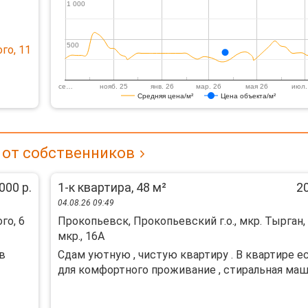
1 000
1 000
500
500
го, 11
се…
нояб. 25
янв. 26
мар. 26
мая 26
июл.
Средняя цена/м²
Цена объекта/м²
 от собственников
000 р.
1-к квартира, 48 м²
20
04.08.26 09:49
го, 6
Прокопьевск, Прокопьевский г.о., мкр. Тырган,
мкр., 16А
в
Сдам уютную , чистую квартиру . В квартире е
для комфортного проживание , стиральная машин