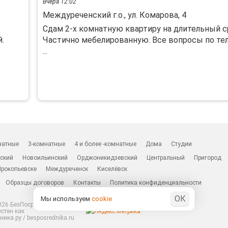
Вчера 12:02
Междуреченский г.о., ул. Комарова, 4
Сдам 2-х комнатную квартиру на длительный с
.
Частично мебелированную. Все вопросы по тел
...
натные
3-комнатные
4 и более -комнатные
Дома
Студии
ский
Новоильинский
Орджоникидзевский
Центральный
Пригород
Прокопьевске
Междуреченск
Киселёвск
Образцы договоров
Контакты
Политика конфиденциальности
ОК
Мы используем
cookie
26 БезПосредников.ру
естен как
ика.ру / besposrednika.ru