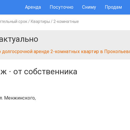
Аренда
Посуточно
Сниму
Продам
ительный срок
/
Квартиры
/
2-комнатные
актуально
о долгосрочной аренде 2-комнатных квартир в Прокопьев
аж
⋅
от собственника
ул. Менжинского,