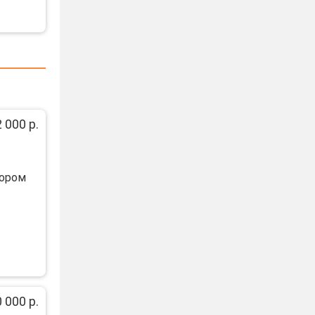
 000 р.
тoрoм
 000 р.