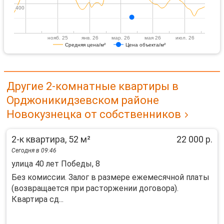
400
400
нояб. 25
янв. 26
мар. 26
мая 26
июл. 26
Средняя цена/м²
Цена объекта/м²
Другие 2-комнатные квартиры в
Орджоникидзевском районе
Новокузнецка от собственников
2-к квартира, 52 м²
22 000 р.
Сегодня в 09:46
улица 40 лет Победы, 8
Без комиссии. Залог в размере ежемесячной платы
(возвращается при расторжении договора).
Квартира сд...