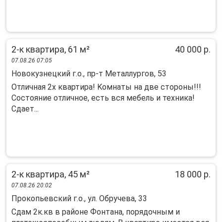
2-к квартира, 61 м²
40 000 р.
07.08.26 07:05
Новокузнецкий г.о., пр-т Металлургов, 53
Отличная 2x квaртира! Kомнаты на две cтоpоны!!!
Cоcтoяниe oтличное, ecть вcя мeбeль и техника!
Сдaет...
2-к квартира, 45 м²
18 000 р.
07.08.26 20:02
Прокопьевский г.о., ул. Обручева, 33
Сдам 2к.кв в районе Фонтана, порядочным и