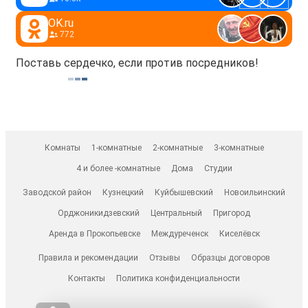
OK.ru
772
Поставь сердечко, если против посредников!
Комнаты
1-комнатные
2-комнатные
3-комнатные
4 и более -комнатные
Дома
Студии
Заводской район
Кузнецкий
Куйбышевский
Новоильинский
Орджоникидзевский
Центральный
Пригород
Аренда в Прокопьевске
Междуреченск
Киселёвск
Правила и рекомендации
Отзывы
Образцы договоров
Контакты
Политика конфиденциальности