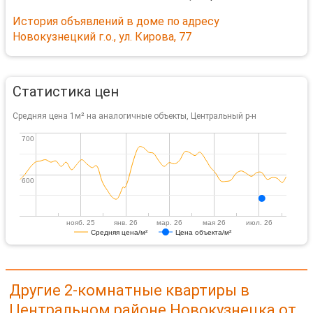
История объявлений в доме по адресу
Новокузнецкий г.о., ул. Кирова, 77
Статистика цен
Средняя цена 1м² на аналогичные объекты, Центральный р-н
700
700
600
600
нояб. 25
янв. 26
мар. 26
мая 26
июл. 26
Средняя цена/м²
Цена объекта/м²
Другие 2-комнатные квартиры в
Центральном районе Новокузнецка от