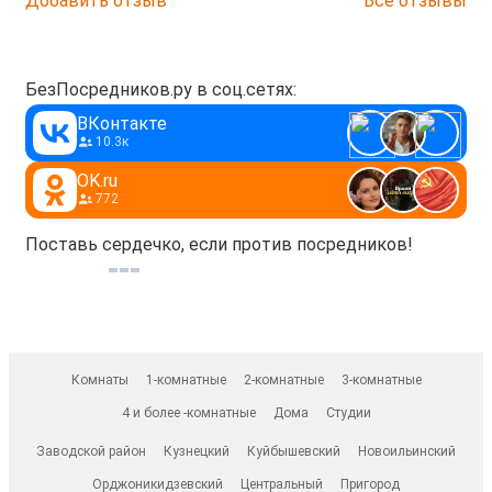
Добавить отзыв
Все отзывы
БезПосредников.ру в соц.сетях:
ВКонтакте
10.3к
OK.ru
772
Поставь сердечко, если против посредников!
Комнаты
1-комнатные
2-комнатные
3-комнатные
4 и более -комнатные
Дома
Студии
Заводской район
Кузнецкий
Куйбышевский
Новоильинский
Орджоникидзевский
Центральный
Пригород