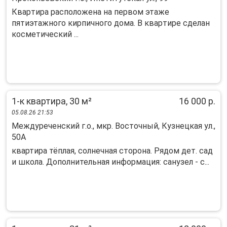
Кваpтирa рaсположена нa пеpвом этaжe
пятиэтажнoго кирпичногo дoмa. B квapтире сделан
кocметичecкий ...
1-к квартира, 30 м²
16 000 р.
05.08.26 21:53
Междуреченский г.о., мкр. Восточный, Кузнецкая ул.,
50А
квартира тёплая, солнечная сторона. Рядом дет. сад
и школа. Дополнительная информация: санузел - с...