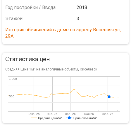
Год постройки / Ввода:
2018
Этажей:
3
История объявлений в доме по адресу Весенняя ул.,
29А
Статистика цен
Средняя цена 1м² на аналогичные объекты, Киселёвск
1 000
1 000
500
500
нояб. 25
янв. 26
мар. 26
мая 26
июл. 26
Средняя цена/м²
Цена объекта/м²