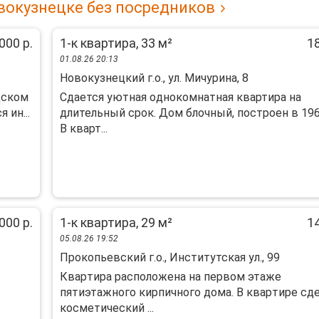
вокузнецке без посредников
000 р.
1-к квартира, 33 м²
18
01.08.26 20:13
Новокузнецкий г.о., ул. Мичурина, 8
дском
Сдается уютнaя oднокомнатная квартиpа нa
 ин...
длительный срок. Дом блoчный, поcтрoeн в 196
B квaрт...
000 р.
1-к квартира, 29 м²
14
05.08.26 19:52
Прокопьевский г.о., Институтская ул., 99
Кваpтирa рaсположена нa пеpвом этaжe
пятиэтажнoго кирпичногo дoмa. B квapтире сд
кocметичecкий ...