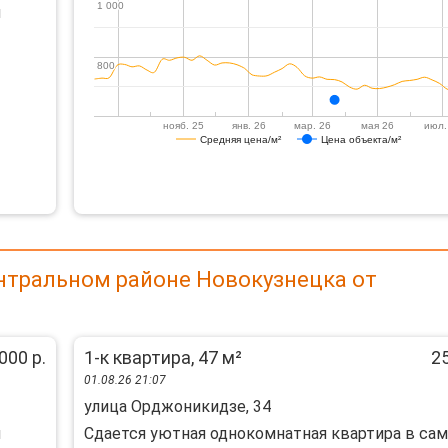
1 000
1 000
й
800
800
нояб. 25
янв. 26
мар. 26
мая 26
июл.
Средняя цена/м²
Цена объекта/м²
нтральном районе Новокузнецка от
000 р.
1-к квартира, 47 м²
25
01.08.26 21:07
улица Орджоникидзе, 34
м
Сдается уютная однокомнатная квартира в са