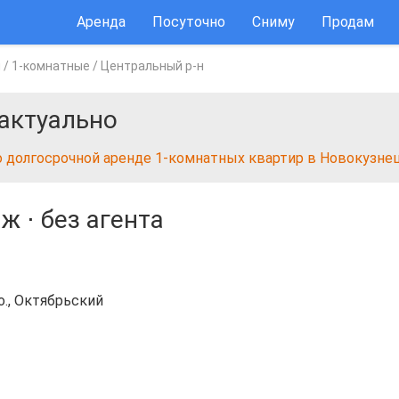
Аренда
Посуточно
Сниму
Продам
ы
/
1-комнатные
/
Центральный р-н
актуально
о долгосрочной аренде 1-комнатных квартир в Новокузне
аж
⋅
без агента
о., Октябрьский