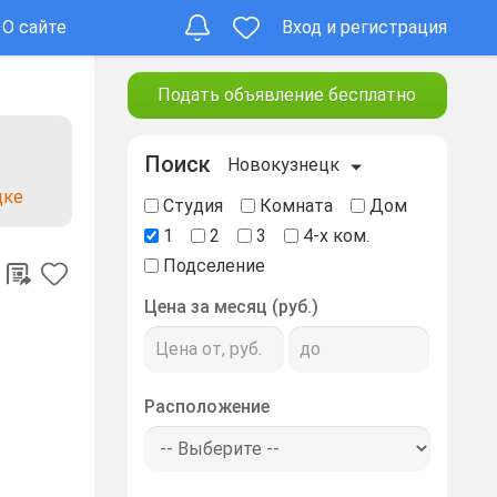
О сайте
Вход и регистрация
Подать объявление бесплатно
Поиск
Новокузнецк
цке
Студия
Комната
Дом
1
2
3
4-х ком.
Подселение
Цена за месяц (руб.)
Расположение