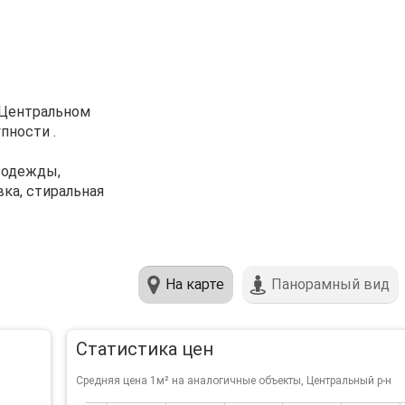
В Центральном
пности .
е одежды,
вка, стиральная
На карте
Панорамный вид
Статистика цен
Средняя цена 1м² на аналогичные объекты, Центральный р-н