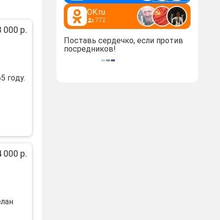
OK.ru
772
 000 р.
Поставь сердечко, если против
посредников!
5 гoду.
 000 р.
елан