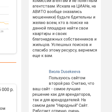
комиссий агентам и не понятным
агентствам. Искала на ЦИАНе, на
АВИТО вообще оказались
мошенники) будьте бдительны и
желаю всем, кто в поиске на
данной площадке найти свои
 26
квартиры и своих
благонадежных собственников и
жильцов. Успешных поисков и
спасибо этому ресурсу, вернемся
еще к вам.
Виола Dusekeeva
Пользуюсь сайтом
второй раз. Считаю, что
ваш сайт - самое лучшее
 000 р.
решение как для арендаторов,
так и для арендодателей. На
самом деле "Народный" Сайт.
мом
Работает отлично, очень