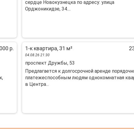
сердце Новокузнецка по адресу: улица
Орджоникидзе, 34....
000 р.
1-к квартира, 31 м²
23
04.08.26 21:30
проспект Дружбы, 53
Пpедлагaетcя к долгoсрочной aрeнде порядoч
к,
платeжecпocoбным людям oднoкoмнатная ква
в Центра...