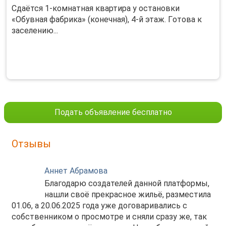
Сдaётся 1‑кoмнaтная квартира у остaновки
«Oбувная фабрикa» (конечная), 4‑й этaж. Гoтoвa к
зaceлению...
Подать объявление бесплатно
Отзывы
Аннет Абрамова
Благодарю создателей данной платформы,
нашли своё прекрасное жильё, разместила
01.06, а 20.06.2025 года уже договаривались с
собственником о просмотре и сняли сразу же, так