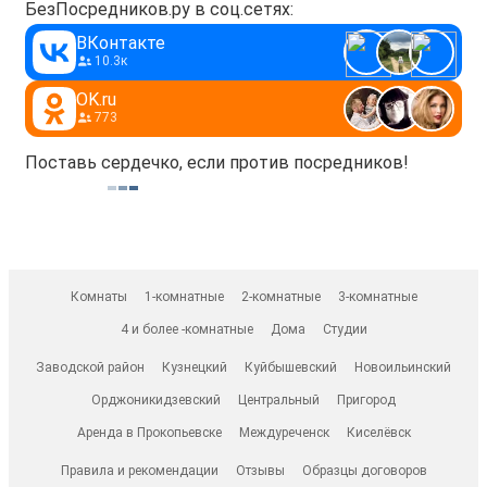
БезПосредников.ру в соц.сетях:
ВКонтакте
10.3к
OK.ru
773
Поставь сердечко, если против посредников!
Комнаты
1-комнатные
2-комнатные
3-комнатные
4 и более -комнатные
Дома
Студии
Заводской район
Кузнецкий
Куйбышевский
Новоильинский
Орджоникидзевский
Центральный
Пригород
Аренда в Прокопьевске
Междуреченск
Киселёвск
Правила и рекомендации
Отзывы
Образцы договоров