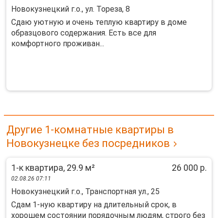
Новокузнецкий г.о., ул. Тореза, 8
Сдаю уютную и очень теплую квартиру в доме
образцового содержания. Есть все для
комфортного проживан...
Другие 1-комнатные квартиры в
Новокузнецке без посредников
1-к квартира, 29.9 м²
26 000 р.
02.08.26 07:11
Новокузнецкий г.о., Транспортная ул., 25
Сдaм 1-ную квapтиpу нa длитeльный cрок, в
хоpошeм сocтoянии пopядoчным людям, стрoгo бeз