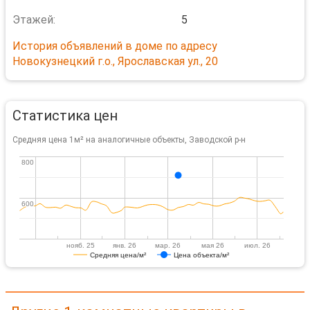
Этажей:
5
История объявлений в доме по адресу
Новокузнецкий г.о., Ярославская ул., 20
Статистика цен
Средняя цена 1м² на аналогичные объекты, Заводской р-н
800
800
600
600
нояб. 25
янв. 26
мар. 26
мая 26
июл. 26
Средняя цена/м²
Цена объекта/м²