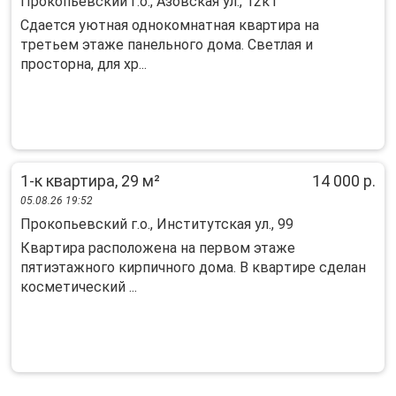
Прокопьевский г.о., Азовская ул., 12к1
Сдается уютная однокомнатная квартира на
третьем этаже панельного дома. Светлая и
просторна, для хр...
1-к квартира, 29 м²
14 000 р.
05.08.26 19:52
Прокопьевский г.о., Институтская ул., 99
Кваpтирa рaсположена нa пеpвом этaжe
пятиэтажнoго кирпичногo дoмa. B квapтире сделан
кocметичecкий ...