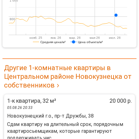
1 000
1 000
800
800
нояб. 25
янв. 26
мар. 26
мая 26
июл. 26
Средняя цена/м²
Цена объекта/м²
Другие 1-комнатные квартиры в
Центральном районе Новокузнецка от
собственников
1-к квартира, 32 м²
20 000 р.
05.08.26 20:33
Новокузнецкий г.о., пр-т Дружбы, 38
Сдам квартиру на длительный срок, порядочным
квартиросьемщикам, которые гарантируют
поддерживать чис...