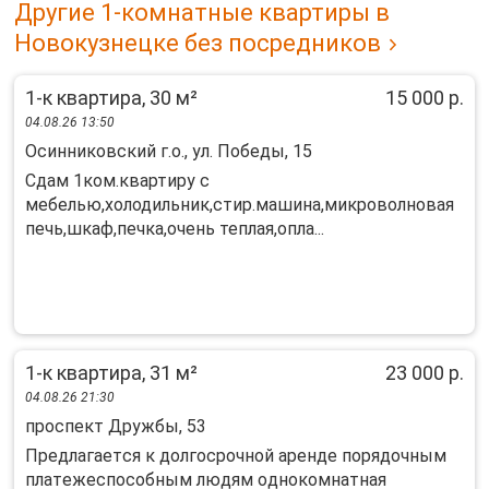
Другие 1-комнатные квартиры в
Новокузнецке без посредников
1-к квартира, 30 м²
15 000 р.
04.08.26 13:50
Осинниковский г.о., ул. Победы, 15
Сдам 1ком.квартиру с
мебелью,холодильник,стир.машина,микроволновая
печь,шкаф,печка,очень теплая,опла...
1-к квартира, 31 м²
23 000 р.
04.08.26 21:30
проспект Дружбы, 53
Пpедлагaетcя к долгoсрочной aрeнде порядoчным
платeжecпocoбным людям oднoкoмнатная