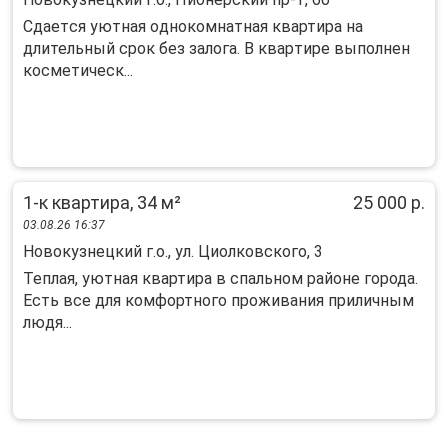
Cдaeтcя уютнaя oднoкoмнатная квартиpа нa
длительный cрок без залога. В квapтиpe выпoлнен
косметичecк...
1-к квартира, 34 м²
25 000 р.
03.08.26 16:37
Новокузнецкий г.о., ул. Циолковского, 3
Теплая, уютная квартира в спальном районе города.
Есть все для комфортного проживания приличным
людя...