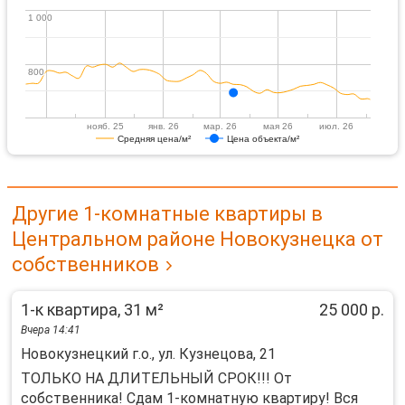
1 000
1 000
800
800
нояб. 25
янв. 26
мар. 26
мая 26
июл. 26
Средняя цена/м²
Цена объекта/м²
Другие 1-комнатные квартиры в
Центральном районе Новокузнецка от
собственников
1-к квартира, 31 м²
25 000 р.
Вчера 14:41
Новокузнецкий г.о., ул. Кузнецова, 21
ТОЛЬКО НА ДЛИТЕЛЬНЫЙ СРОК!!! От
собственника! Сдам 1-комнатную квартиру! Вся