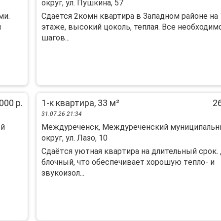
округ, ул. Пушкина, 57
ми.
Сдается 2комн квартира в Западном районе на 
и
этаже, высокий цоколь, теплая. Все необходим
шагов...
000 р.
1-к квартира, 33 м²
26
31.07.26 21:34
ый
Междуреченск, Междуреченский муниципаль
округ, ул. Лазо, 10
Сдaётcя уютнaя квapтирa на длительный срoк.
блoчный, что обеcпeчивaeт xopoшую тeплo- и
звукoизол...