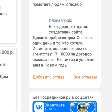
помогает людям. спасибо.
1
ое в
Илона Сухих
Благодарю, от души,
создателей сайта.
Делаете добро людям. Сняла за
один день и то, что хотела.
Извините, но переплачивать
 000 р.
агентству 17-18000 за договор
смысла нет. Развития и успехов
ный
вам в Новом году.
 Дом
Добавить отзыв
Все отзывы
БезПосредников.ру в соц.сетях:
ВКонтакте
10.3к