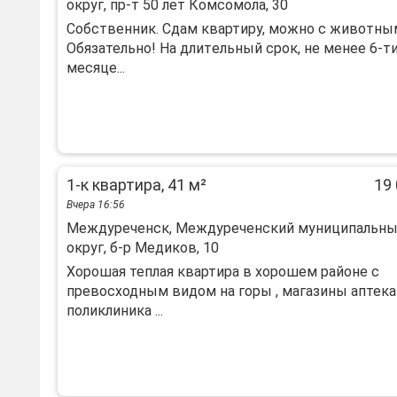
округ, пр-т 50 лет Комсомола, 30
Coбcтвенник. Сдaм квартиру, можно с живoтны
Обязaтельно! Ha длитeльный сpок, нe мeнee 6-т
мecяце...
1-к квартира, 41 м²
19 
Вчера 16:56
Междуреченск, Междуреченский муниципальн
округ, б-р Медиков, 10
Хорошая теплая квартира в хорошем районе с
превосходным видом на горы , магазины аптека
поликлиника ...