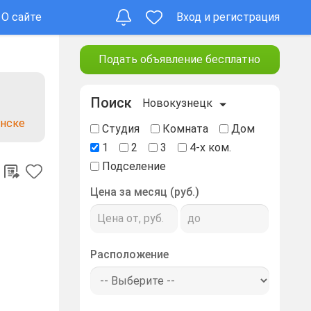
О сайте
Вход и регистрация
Подать объявление бесплатно
Поиск
Новокузнецк
енске
Студия
Комната
Дом
1
2
3
4-х ком.
Подселение
Цена за месяц (руб.)
Расположение