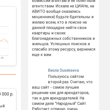
комиссий агентам и не понятным
агентствам. Искала на ЦИАНе, на
АВИТО вообще оказались
мошенники) будьте бдительны и
желаю всем, кто в поиске на
данной площадке найти свои
квартиры и своих
благонадежных собственников и
жильцов. Успешных поисков и
спасибо этому ресурсу, вернемся
еще к вам.
 26
Виола Dusekeeva
Пользуюсь сайтом
второй раз. Считаю, что
ваш сайт - самое лучшее
решение как для арендаторов,
 000 р.
так и для арендодателей. На
самом деле "Народный" Сайт.
ный
Работает отлично, очень