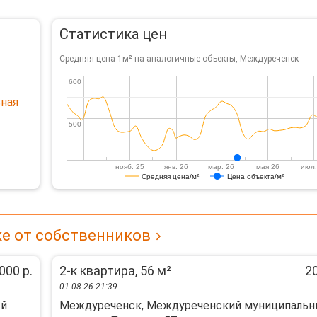
Статистика цен
Средняя цена 1м² на аналогичные объекты, Междуреченск
600
600
ная
500
500
нояб. 25
янв. 26
мар. 26
мая 26
июл.
Средняя цена/м²
Цена объекта/м²
е от собственников
000 р.
2-к квартира, 56 м²
20
01.08.26 21:39
ый
Междуреченск, Междуреченский муниципаль