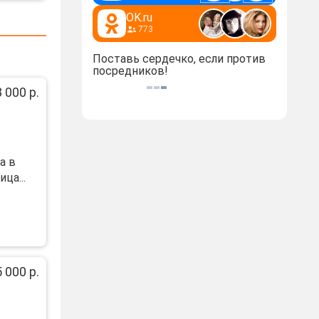
OK.ru
773
Поставь сердечко, если против
посредников!
 000 р.
а в
ца...
 000 р.