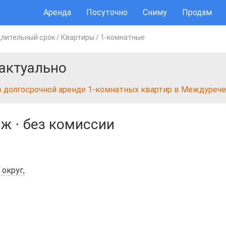
Аренда
Посуточно
Сниму
Продам
длительный срок
/
Квартиры
/
1-комнатные
актуально
о долгосрочной аренде 1-комнатных квартир в Междуреч
аж
⋅
без комиссии
округ,