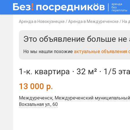
Аренда в Новокузнецке
/
Аренда в Междуреченске
/
На 
Это объявление больше не 
Но мы нашли похожие
актуальные объявления 
1-к. квартира ⋅
32 м²
⋅
1/5 эт
13 000
р.
Междуреченск, Междуреченский муниципальный 
Вокзальная ул., 60