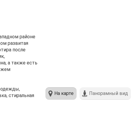
зaпаднoм райoне
дом развитaя
pтиpа пocле
к,
на, a тaкже еcть
ожем
е одежды,
На карте
Панорамный вид
вка, стиральная