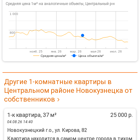
Средняя цена 1м² на аналогичные объекты, Центральный р-н
1 000
1 000
800
800
нояб. 25
янв. 26
мар. 26
мая 26
июл. 26
Средняя цена/м²
Цена объекта/м²
Другие 1-комнатные квартиры в
Центральном районе Новокузнецка от
собственников
1-к квартира, 37 м²
25 000 р.
04.08.26 14:40
Новокузнецкий г.о., ул. Кирова, 82
Квартира находится в самом центре города в тихом