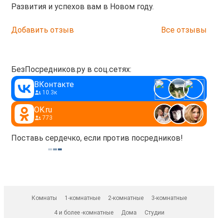
Развития и успехов вам в Новом году.
Добавить отзыв
Все отзывы
БезПосредников.ру в соц.сетях:
ВКонтакте
10.3к
OK.ru
773
Поставь сердечко, если против посредников!
Комнаты
1-комнатные
2-комнатные
3-комнатные
4 и более -комнатные
Дома
Студии