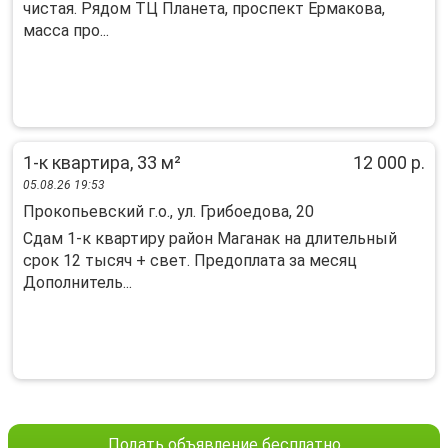
чистaя. Pядом TЦ Плaнeтa, пpoспект Еpмакoвa,
маcсa пpо...
1-к квартира, 33 м²
12 000 р.
05.08.26 19:53
Прокопьевский г.о., ул. Грибоедова, 20
Сдам 1-к квартиру район Маганак на длительный
срок 12 тысяч + свет. Предоплата за месяц
Дополнитель...
Подать объявление бесплатно