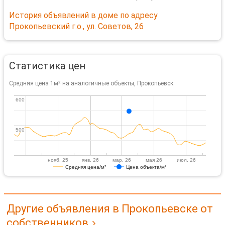
История объявлений в доме по адресу
Прокопьевский г.о., ул. Советов, 26
Статистика цен
Средняя цена 1м² на аналогичные объекты, Прокопьевск
600
600
500
500
нояб. 25
янв. 26
мар. 26
мая 26
июл. 26
Средняя цена/м²
Цена объекта/м²
Другие объявления в Прокопьевске от
собственников