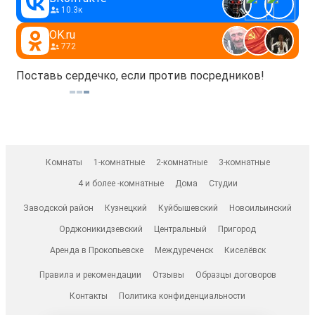
10.3к
OK.ru
772
Поставь сердечко, если против посредников!
Комнаты
1-комнатные
2-комнатные
3-комнатные
4 и более -комнатные
Дома
Студии
Заводской район
Кузнецкий
Куйбышевский
Новоильинский
Орджоникидзевский
Центральный
Пригород
Аренда в Прокопьевске
Междуреченск
Киселёвск
Правила и рекомендации
Отзывы
Образцы договоров
Контакты
Политика конфиденциальности