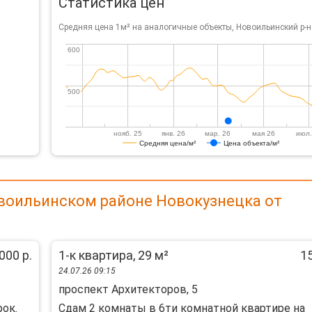
Статистика цен
Средняя цена 1м² на аналогичные объекты, Новоильинский р-н
600
600
500
500
нояб. 25
янв. 26
мар. 26
мая 26
июл.
Средняя цена/м²
Цена объекта/м²
воильинском районе Новокузнецка от
000 р.
1-к квартира, 29 м²
15
24.07.26 09:15
проспект Архитекторов, 5
рок.
Сдам 2 комнаты в 6ти комнатной квартире на