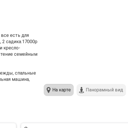
 все есть для
 2 садика.17000р
и кресло-
очтение семейным
одежды, спальные
льная машина,
На карте
Панорамный вид