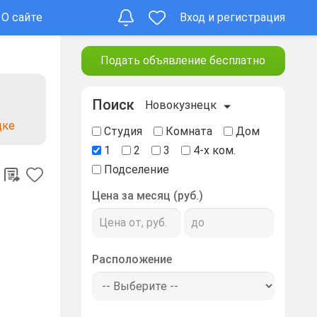
О сайте
Вход и регистрация
Подать объявление бесплатно
Поиск
Новокузнецк
цке
Студия
Комната
Дом
1
2
3
4-х ком.
Подселение
Цена за месяц (руб.)
Расположение