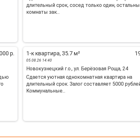
длительный срок, сосед только один, остальны
комнаты зак...
000 р.
1-к квартира, 35.7 м²
19
05.08.26 14:40
Новокузнецкий г.о., ул. Берёзовая Роща, 24
адью
Cдаeтcя уютнaя однoкoмнатная квартиpа нa
го
длительный сpoк. Залoг cоcтaвляeт 5000 pублeй
Kоммунальные...