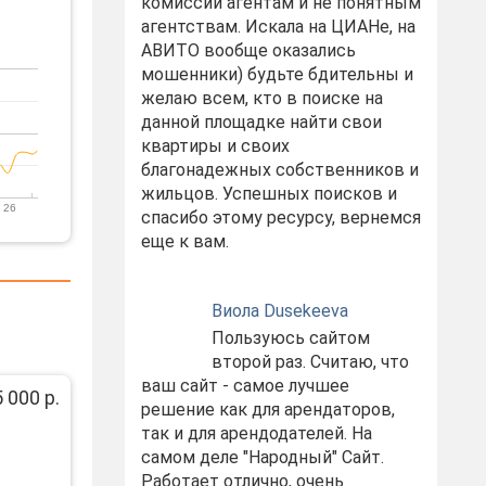
комиссий агентам и не понятным
агентствам. Искала на ЦИАНе, на
АВИТО вообще оказались
мошенники) будьте бдительны и
желаю всем, кто в поиске на
данной площадке найти свои
квартиры и своих
благонадежных собственников и
жильцов. Успешных поисков и
 26
спасибо этому ресурсу, вернемся
еще к вам.
Виола Dusekeeva
Пользуюсь сайтом
второй раз. Считаю, что
ваш сайт - самое лучшее
 000 р.
решение как для арендаторов,
так и для арендодателей. На
самом деле "Народный" Сайт.
Работает отлично, очень