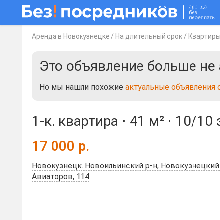
Аренда в Новокузнецке
/
На длительный срок
/
Квартир
Это объявление больше не 
Но мы нашли похожие
актуальные объявления 
1-к. квартира ⋅
41 м²
⋅
10/10 
17 000
р.
Новокузнецк, Новоильинский р-н, Новокузнецкий г
Авиаторов, 114