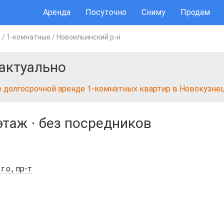
Аренда
Посуточно
Сниму
Продам
ы
/
1-комнатные
/
Новоильинский р-н
актуально
о долгосрочной аренде 1-комнатных квартир в Новокузне
этаж
⋅
без посредников
.о., пр-т