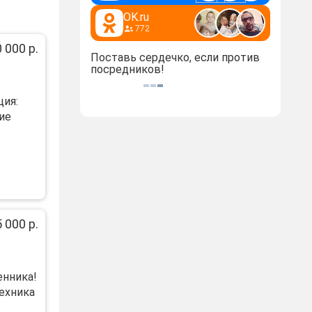
OK.ru
772
 000 р.
Поставь сердечко, если против
посредников!
ция:
ие
 000 р.
нника!
ехника